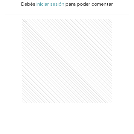
Debés
iniciar sesión
para poder comentar
Ads