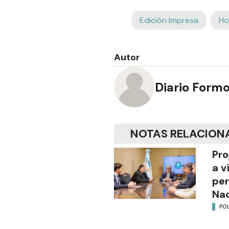
Edición Impresa
Ho
Autor
Diario Form
NOTAS RELACION
Pro
a v
per
Nac
POL