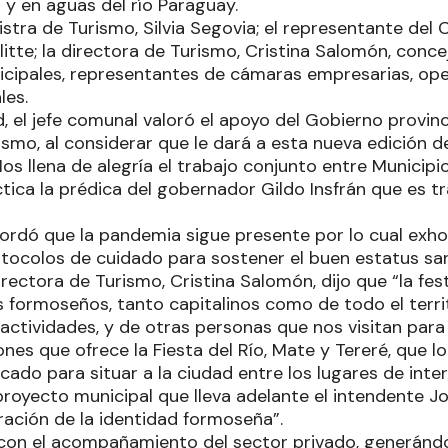
 y en aguas del río Paraguay.
istra de Turismo, Silvia Segovia; el representante del
itte; la directora de Turismo, Cristina Salomón, concej
icipales, representantes de cámaras empresarias, ope
les.
, el jefe comunal valoró el apoyo del Gobierno provinci
ismo, al considerar que le dará a esta nueva edición d
s llena de alegría el trabajo conjunto entre Municipio
ica la prédica del gobernador Gildo Insfrán que es tr
cordó que la pandemia sigue presente por lo cual exho
tocolos de cuidado para sostener el buen estatus san
directora de Turismo, Cristina Salomón, dijo que “la fes
s formoseños, tanto capitalinos como de todo el territ
 actividades, y de otras personas que nos visitan para 
ones que ofrece la Fiesta del Río, Mate y Tereré, que l
cado para situar a la ciudad entre los lugares de inter
proyecto municipal que lleva adelante el intendente J
ración de la identidad formoseña”.
 con el acompañamiento del sector privado, generándo