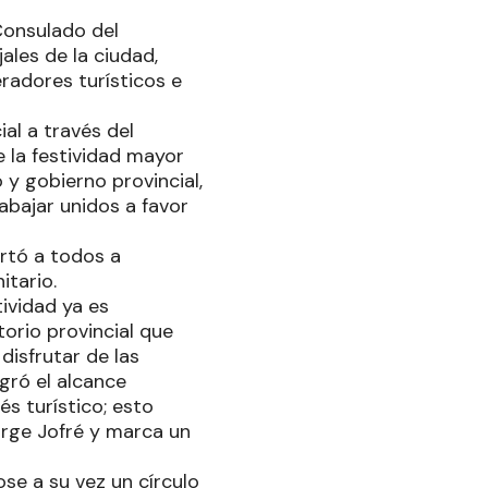
 Consulado del
ales de la ciudad,
radores turísticos e
al a través del
e la festividad mayor
 y gobierno provincial,
abajar unidos a favor
rtó a todos a
itario.
tividad ya es
orio provincial que
disfrutar de las
ogró el alcance
és turístico; esto
orge Jofré y marca un
se a su vez un círculo