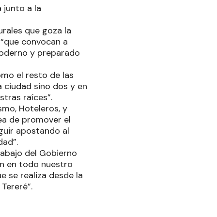
 junto a la
urales que goza la
a “que convocan a
 moderno y preparado
omo el resto de las
a ciudad sino dos y en
stras raíces”.
smo, Hoteleros, y
rea de promover el
eguir apostando al
dad”.
trabajo del Gobierno
an en todo nuestro
ue se realiza desde la
 Tereré”.