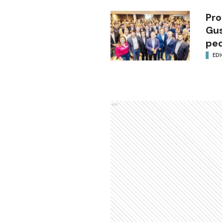
Pro
Gus
ped
EDI
Ads