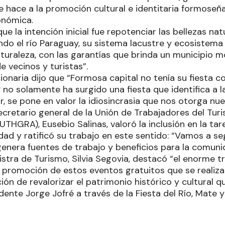
e hace a la promoción cultural e identitaria formoseña
onómica.
e la intención inicial fue repotenciar las bellezas nat
ndo el río Paraguay, su sistema lacustre y ecosistem
naturaleza, con las garantías que brinda un municipio
e vecinos y turistas”.
ionaria dijo que “Formosa capital no tenía su fiesta c
 no solamente ha surgido una fiesta que identifica a l
ar, se pone en valor la idiosincrasia que nos otorga nue
secretario general de la Unión de Trabajadores del Turi
THGRA), Eusebio Salinas, valoró la inclusión en la ta
dad y ratificó su trabajo en este sentido: “Vamos a s
enera fuentes de trabajo y beneficios para la comuni
nistra de Turismo, Silvia Segovia, destacó “el enorme 
la promoción de estos eventos gratuitos que se realiz
ción de revalorizar el patrimonio histórico y cultural q
dente Jorge Jofré a través de la Fiesta del Río, Mate y