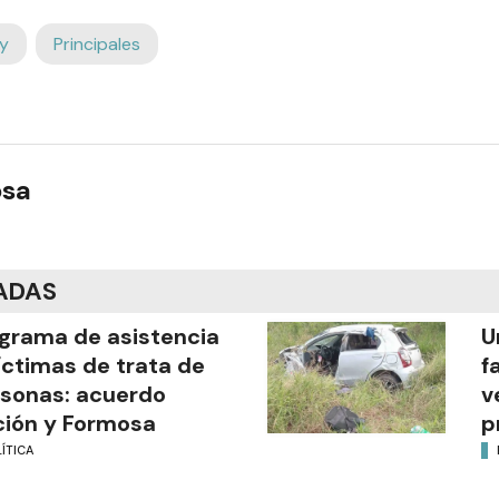
y
Principales
osa
ADAS
grama de asistencia
U
íctimas de trata de
f
sonas: acuerdo
v
ión y Formosa
p
ÍTICA