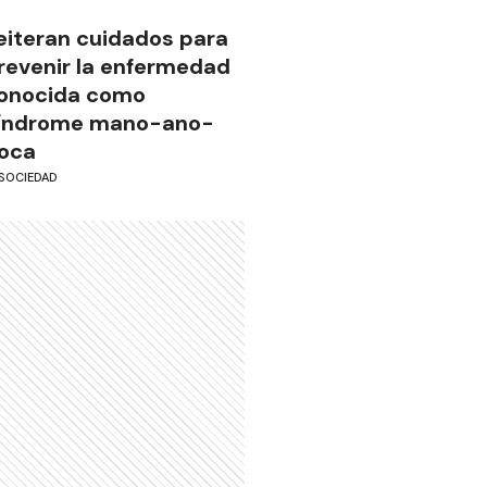
eiteran cuidados para
revenir la enfermedad
onocida como
índrome mano-ano-
oca
SOCIEDAD