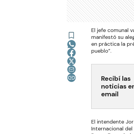
El jefe comunal v
manifestó su aleg
en práctica la pr
pueblo”.
Recibí las
noticias e
email
El intendente Jor
Internacional del