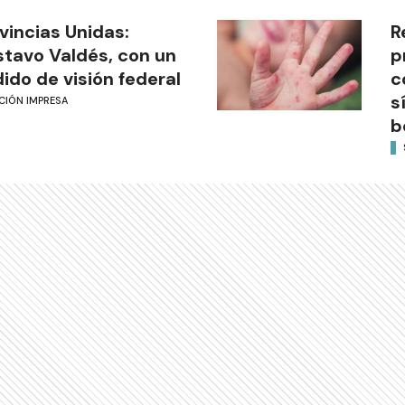
vincias Unidas:
R
tavo Valdés, con un
p
ido de visión federal
c
s
CIÓN IMPRESA
b