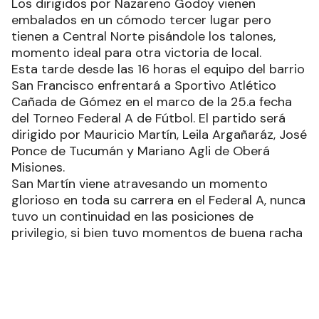
Los dirigidos por Nazareno Godoy vienen
embalados en un cómodo tercer lugar pero
tienen a Central Norte pisándole los talones,
momento ideal para otra victoria de local.
Esta tarde desde las 16 horas el equipo del barrio
San Francisco enfrentará a Sportivo Atlético
Cañada de Gómez en el marco de la 25.a fecha
del Torneo Federal A de Fútbol. El partido será
dirigido por Mauricio Martín, Leila Argañaráz, José
Ponce de Tucumán y Mariano Agli de Oberá
Misiones.
San Martín viene atravesando un momento
glorioso en toda su carrera en el Federal A, nunca
tuvo un continuidad en las posiciones de
privilegio, si bien tuvo momentos de buena racha
pero no se sostuvo en el tiempo. Al margen, de
que esto signifique solo un buen momento, la
solidez en el juego y los rivales a los cuales ha
podido superar holgadamente como Douglas
Haig, Gimnasia y Tiro, entre otros, hacen pensar