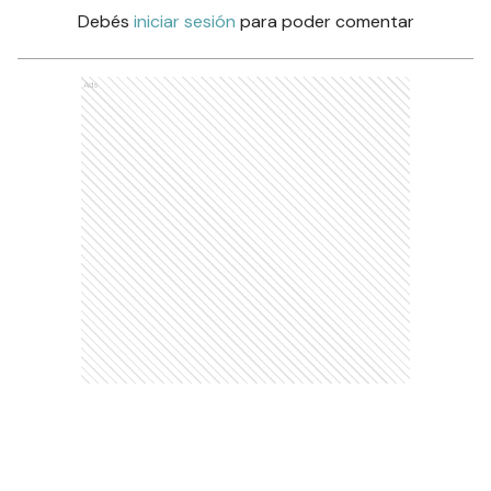
Debés
iniciar sesión
para poder comentar
Ads