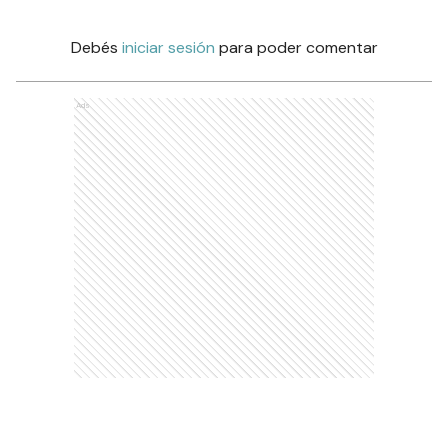
Debés
iniciar sesión
para poder comentar
Ads