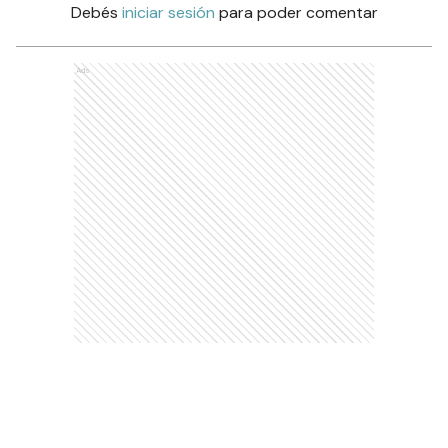
Debés
iniciar sesión
para poder comentar
Ads