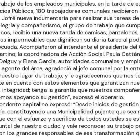
abajo de los empleados municipales, en la tarde de es
icios Públicos, 180 trabajadores comunales recibieron
 Jofré nueva indumentaria para realizar sus tareas d
legría y compañerismo, el grupo de trabajo que cump
licos, recibió una nueva tanda de camisas, pantalones
s impermeables que dignifican su diaria tarea al pode
cuada. Acompañaron al intendente el presidente del 
rtino; la coordinadora de Acción Social, Paula Cattán
 Delguy y Elena García, autoridades comunales y emp
 agente del área, agradeció al jefe comunal por la ent
n nuestro lugar de trabajo, y le agradecemos que nos t
 en cuenta con estos elementos que garantizan nue
a integridad; tenga la garantía que nuestros compañer
emos apoyando su gestión”, expresó el operario.
ntendente capitalino expresó: “Desde inicios de gestió
ía, constituyendo una Municipalidad pujante que sea 
ue con el esfuerzo y sacrificio de todos ustedes se es
puntal de nuestra ciudad y vale reconocer su trabajo 
son los grandes responsables de esa transformación 