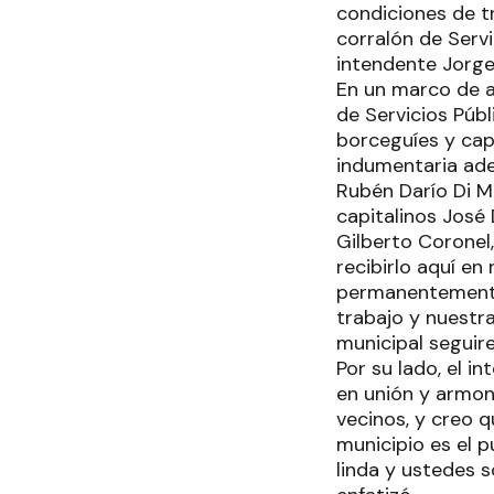
condiciones de tr
corralón de Serv
intendente Jorge
En un marco de a
de Servicios Púb
borceguíes y capa
indumentaria ade
Rubén Darío Di Ma
capitalinos José
Gilberto Coronel,
recibirlo aquí e
permanentemente
trabajo y nuestr
municipal seguir
Por su lado, el i
en unión y armon
vecinos, y creo q
municipio es el 
linda y ustedes 