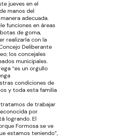
te jueves en el
 de manos del
e manera adecuada.
le funciones en áreas
, botas de goma,
r realizarla con la
Concejo Deliberante
eo; los concejales
leados municipales.
rega “es un orgullo
enga
stras condiciones de
os y toda esta familia
n tratamos de trabajar
reconocida por
tá logrando. El
porque Formosa se ve
que estamos teniendo”,