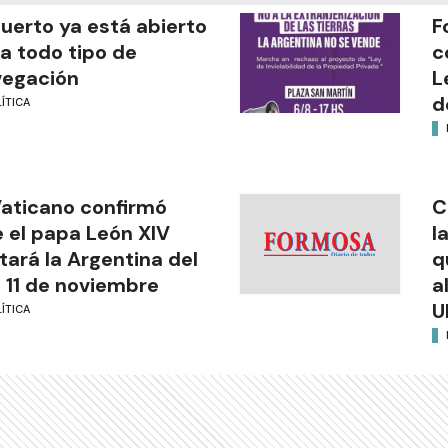
puerto ya está abierto
F
a todo tipo de
c
vegación
L
d
ÍTICA
Vaticano confirmó
C
 el papa León XIV
l
itará la Argentina del
q
l 11 de noviembre
a
U
ÍTICA