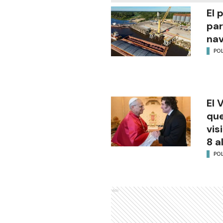
El 
par
na
POL
El 
que
vis
8 a
POL
Ads