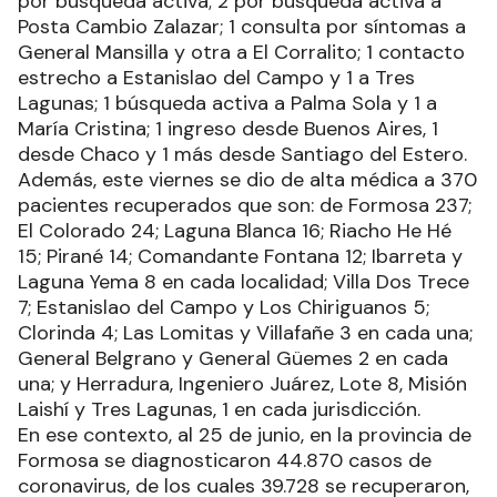
por búsqueda activa; 2 por búsqueda activa a
Posta Cambio Zalazar; 1 consulta por síntomas a
General Mansilla y otra a El Corralito; 1 contacto
estrecho a Estanislao del Campo y 1 a Tres
Lagunas; 1 búsqueda activa a Palma Sola y 1 a
María Cristina; 1 ingreso desde Buenos Aires, 1
desde Chaco y 1 más desde Santiago del Estero.
Además, este viernes se dio de alta médica a 370
pacientes recuperados que son: de Formosa 237;
El Colorado 24; Laguna Blanca 16; Riacho He Hé
15; Pirané 14; Comandante Fontana 12; Ibarreta y
Laguna Yema 8 en cada localidad; Villa Dos Trece
7; Estanislao del Campo y Los Chiriguanos 5;
Clorinda 4; Las Lomitas y Villafañe 3 en cada una;
General Belgrano y General Güemes 2 en cada
una; y Herradura, Ingeniero Juárez, Lote 8, Misión
Laishí y Tres Lagunas, 1 en cada jurisdicción.
En ese contexto, al 25 de junio, en la provincia de
Formosa se diagnosticaron 44.870 casos de
coronavirus, de los cuales 39.728 se recuperaron,