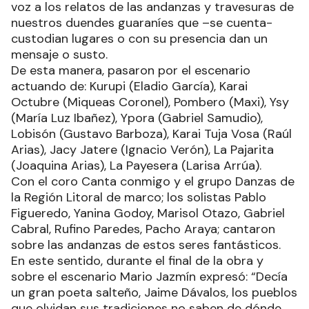
voz a los relatos de las andanzas y travesuras de
nuestros duendes guaraníes que –se cuenta-
custodian lugares o con su presencia dan un
mensaje o susto.
De esta manera, pasaron por el escenario
actuando de: Kurupi (Eladio García), Karai
Octubre (Miqueas Coronel), Pombero (Maxi), Ysy
(María Luz Ibañez), Ypora (Gabriel Samudio),
Lobisón (Gustavo Barboza), Karai Tuja Vosa (Raúl
Arias), Jacy Jatere (Ignacio Verón), La Pajarita
(Joaquina Arias), La Payesera (Larisa Arrúa).
Con el coro Canta conmigo y el grupo Danzas de
la Región Litoral de marco; los solistas Pablo
Figueredo, Yanina Godoy, Marisol Otazo, Gabriel
Cabral, Rufino Paredes, Pacho Araya; cantaron
sobre las andanzas de estos seres fantásticos.
En este sentido, durante el final de la obra y
sobre el escenario Mario Jazmín expresó: “Decía
un gran poeta salteño, Jaime Dávalos, los pueblos
que olvidan sus tradiciones no saben de dónde