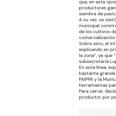
que, en esta opo
productores gana
siembra de past
A su vez, se visi
municipal constr
de los cultivos d
comercialización
Sobre esto, el i
explicando en pr
la zona”, ya que
subsecretaria Lu
En esta línea, ex
bastante grande d
PAIPPA y la Muni
herramientas par
Para cerrar, decl
productor por pa