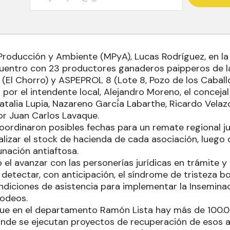
 Producción y Ambiente (MPyA), Lucas Rodríguez, en la 
uentro con 23 productores ganaderos paipperos de l
(El Chorro) y ASPEPROL 8 (Lote 8, Pozo de los Caball
r el intendente local, Alejandro Moreno, el concejal 
talia Lupia, Nazareno Garcí́a Labarthe, Ricardo Velazco
or Juan Carlos Lavaque.
oordinaron posibles fechas para un remate regional ju
alizar el stock de hacienda de cada asociación, luego de
nación antiaftosa.
 el avanzar con las personerías jurídicas en trámite y
detectar, con anticipación, el síndrome de tristeza b
ondiciones de asistencia para implementar la Insemina
rodeos.
ue en el departamento Ramón Lista hay más de 100.0
de se ejecutan proyectos de recuperación de esos a