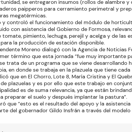
rtunidad, se entregaron insumos (rollos de alambre y 
deros paipperos para cerramiento perimetral y prep
uras megatérmicas.
tó y controló el funcionamiento del módulo de horticul
uido con asistencia del Gobierno de Formosa, relevan
e tomate, pimiento, lechuga, perejil y acelga y de las 
 para la producción de estación disponible.
ntendente Moreno dialogó con la Agencia de Noticias
imer término que esta jornada “fue muy importante p
 “se trata de un programa que se viene desarrollando 
pia, en donde se trabaja en la plazuela que tiene cada
plicó que en El Chorro, Lote 8, María Cristina y El Que
e plazuelas y es por ello que este trabajo en conjunt
cipalidad es de suma relevancia, ya que están brindand
a preparar el suelo y después implantar la pastura”.
aró que “esto es el resultado del apoyo y la asistenci
rte del gobernador Gildo Insfrán a través del model