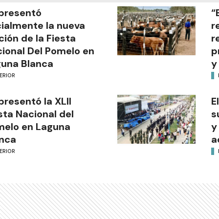
presentó
“
cialmente la nueva
r
ción de la Fiesta
r
ional Del Pomelo en
p
una Blanca
y
ERIOR
presentó la XLII
E
sta Nacional del
s
melo en Laguna
y
nca
a
ERIOR