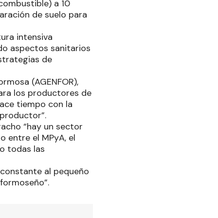
combustible) a 10
aración de suelo para
tura intensiva
do aspectos sanitarios
estrategias de
 Formosa (AGENFOR),
ara los productores de
hace tiempo con la
 productor”.
bracho “hay un sector
o entre el MPyA, el
o todas las
a constante al pequeño
o formoseño”.