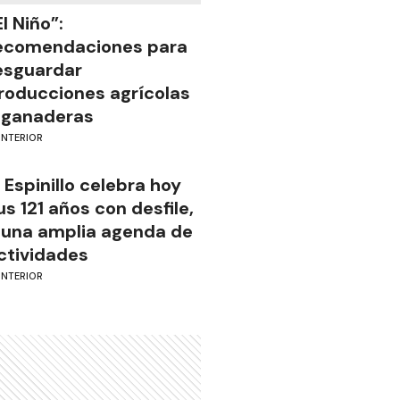
El Niño”:
ecomendaciones para
esguardar
roducciones agrícolas
 ganaderas
INTERIOR
l Espinillo celebra hoy
us 121 años con desfile,
 una amplia agenda de
ctividades
INTERIOR