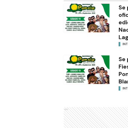
Se 
ofi
edi
Nac
Lag
INT
Se 
Fie
Po
Bla
INT
Ads