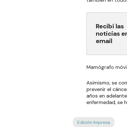
también en todos
Recibí las
noticias e
email
Mamógrafo móvi
Asimismo, se con
prevenir el cánce
años en adelante
enfermedad, se h
Edición Impresa