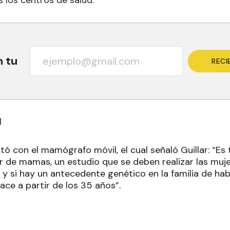
 los centros de salud.
n tu
RECI
l
tó con el mamógrafo móvil, el cual señaló Guillar: “Es
r de mamas, un estudio que se deben realizar las muje
 y si hay un antecedente genético en la familia de ha
ace a partir de los 35 años”.