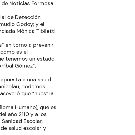
a de Noticias Formosa
ial de Detección
mudio Godoy; y el
nciada Mónica Tibiletti
s” en torno a prevenir
 como es el
 que tenemos un estado
Aníbal Gómez”,
 “apuesta a una salud
panicolau, podemos
e aseveró que “nuestra
.
piloma Humano), que es
del año 2110 y a los
e Sanidad Escolar,
 de salud escolar y