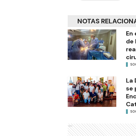
NOTAS RELACION
En 
de 
rea
cir
SO
La 
se 
Enc
Cat
SO
Ads