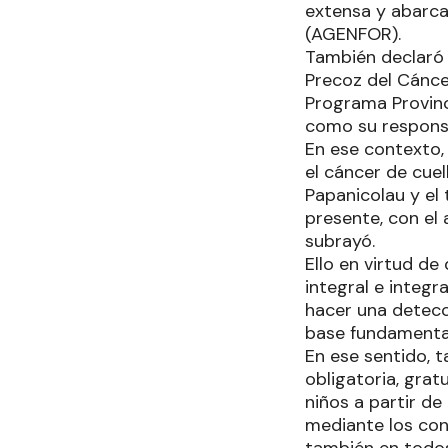
extensa y abarca
(AGENFOR).
También declaró 
Precoz del Cánce
Programa Provinci
como su respons
En ese contexto, 
el cáncer de cue
Papanicolau y el
presente, con el
subrayó.
Ello en virtud de
integral e integ
hacer una detecc
base fundamental 
En ese sentido, 
obligatoria, grat
niños a partir de
mediante los cont