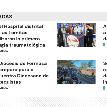
ADAS
el Hospital distrital
A
Las Lomitas
a
lizaron la primera
d
ugía traumatológica
CIEDAD
Diócesis de Formosa
S
prepara para el
r
uentro Diocesano de
d
equistas
I
CIEDAD