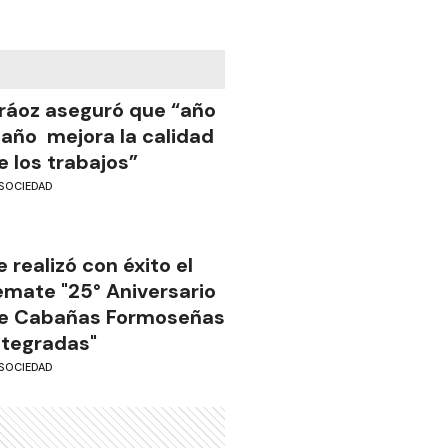
ráoz aseguró que “año
 año mejora la calidad
e los trabajos”
SOCIEDAD
e realizó con éxito el
emate "25° Aniversario
e Cabañas Formoseñas
ntegradas"
SOCIEDAD