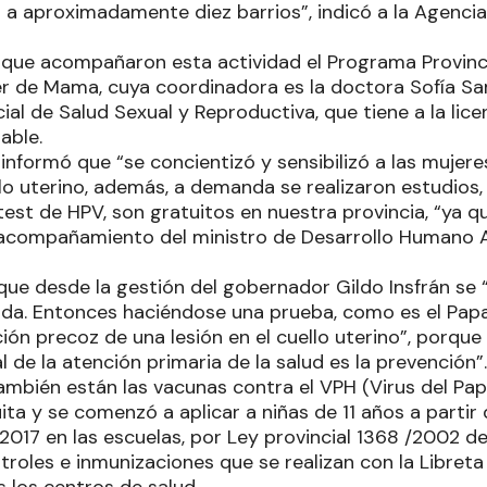
 a aproximadamente diez barrios”, indicó a la Agenci
que acompañaron esta actividad el Programa Provinc
r de Mama, cuya coordinadora es la doctora Sofía Sa
al de Salud Sexual y Reproductiva, que tiene a la lice
able.
informó que “se concientizó y sensibilizó a las mujere
llo uterino, además, a demanda se realizaron estudios,
 test de HPV, son gratuitos en nuestra provincia, “ya
 acompañamiento del ministro de Desarrollo Humano 
 que desde la gestión del gobernador Gildo Insfrán se
rada. Entonces haciéndose una prueba, como es el Pa
ión precoz de una lesión en el cuello uterino”, porqu
de la atención primaria de la salud es la prevención”
también están las vacunas contra el VPH (Virus del Pa
uita y se comenzó a aplicar a niñas de 11 años a partir 
 2017 en las escuelas, por Ley provincial 1368 /2002 d
roles e inmunizaciones que se realizan con la Libreta