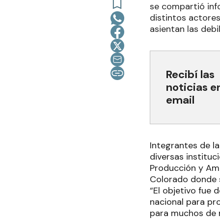
se compartió inf
distintos actores
asientan las deb
Recibí las
noticias e
email
Integrantes de la
diversas institu
Producción y Amb
Colorado donde s
“El objetivo fue 
nacional para pr
para muchos de n