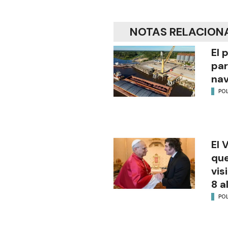
NOTAS RELACION
El 
par
na
POL
El 
que
vis
8 a
POL