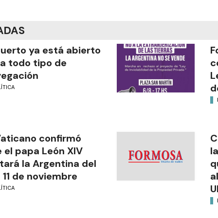
ADAS
puerto ya está abierto
F
a todo tipo de
c
vegación
L
d
ÍTICA
Vaticano confirmó
C
 el papa León XIV
l
itará la Argentina del
q
l 11 de noviembre
a
U
ÍTICA