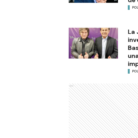
de 
POL
La 
inv
Bas
una
im
POL
Ads