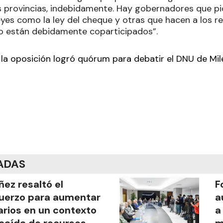
s provincias, indebidamente. Hay gobernadores que pi
yes como la ley del cheque y otras que hacen a los re
no están debidamente coparticipados”.
,
la oposición logró quórum para debatir el DNU de Mile
ADAS
ñez resaltó el
F
uerzo para aumentar
a
arios en un contexto
a