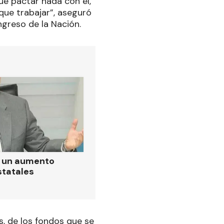
ue pactar nada con él,
que trabajar”, aseguró
ngreso de la Nación.
ó un aumento
statales
, de los fondos que se