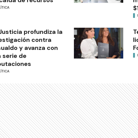
caída de recursos
m
$
ÍTICA
Justicia profundiza la
T
estigación contra
l
ualdo y avanza con
F
 serie de
putaciones
ÍTICA