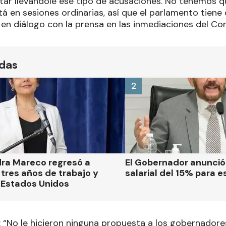
tar llevándole ese tipo de acusaciones. No tenemos q
á en sesiones ordinarias, así que el parlamento tiene 
 en diálogo con la prensa en las inmediaciones del Co
ídas
2
dra Mareco regresó a
El Gobernador anunci
tres años de trabajo y
salarial del 15% para e
 Estados Unidos
“No le hicieron ninguna propuesta a los gobernadores