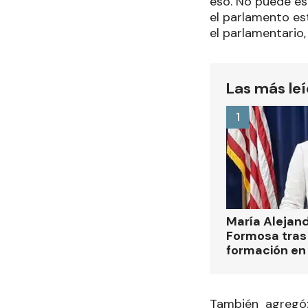
eso. No puede es
el parlamento est
el parlamentario,
Las más le
1
María Alejan
Formosa tras 
formación en
También agregó: 