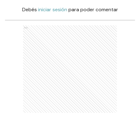
Debés
iniciar sesión
para poder comentar
Ads