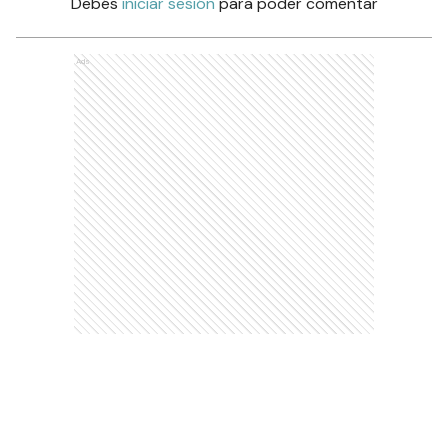
Debés
iniciar sesión
para poder comentar
Ads