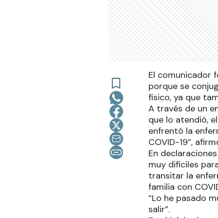
El comunicador f
porque se conjug
físico, ya que ta
A través de un e
que lo atendió, 
enfrentó la enfer
COVID-19”, afirm
En declaraciones
muy difíciles pa
transitar la enfe
familia con COVI
“Lo he pasado mu
salir”.