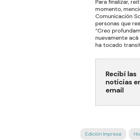
Para finalizar, r
momento, mencion
Comunicación Soci
personas que rea
“Creo profundam
nuevamente acá c
ha tocado transit
Recibí las
noticias e
email
Edición Impresa
Ho