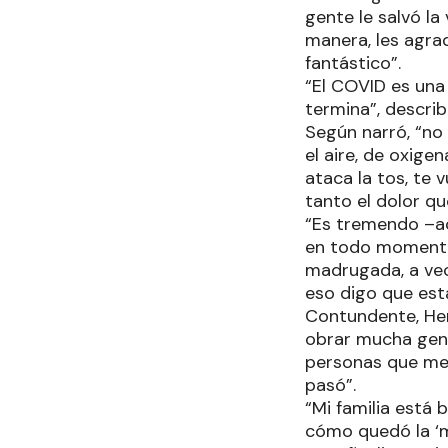
gente le salvó la
manera, les agra
fantástico”.
“El COVID es una
termina”, descri
Según narró, “no
el aire, de oxige
ataca la tos, te 
tanto el dolor q
“Es tremendo –ac
en todo momento.
madrugada, a vec
eso digo que est
Contundente, Her
obrar mucha gen
personas que me 
pasó”.
“Mi familia está
cómo quedó la ‘m