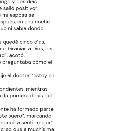
ingo y dos días
salió positivo”.
s mi esposa se
espués, en una noche
que ni sabía dónde
e quedé cinco días,
. Gracias a Dios, los
d”, acotó.
Le preguntaba cómo el
je al doctor: ‘estoy en
pondientes, mientras
e la primera dosis del
gente ha formado parte
este suero”, marcando
empecé a sentir mejor”.
, creo que a muchísima