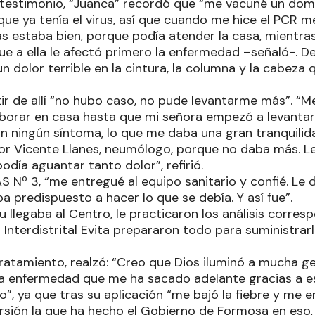
su testimonio, “Juanca” recordó que “me vacuné un dom
ue ya tenía el virus, así que cuando me hice el PCR me 
as estaba bien, porque podía atender la casa, mientra
e a ella le afectó primero la enfermedad –señaló-. D
 dolor terrible en la cintura, la columna y la cabeza 
ir de allí “no hubo caso, no pude levantarme más”. “M
borar en casa hasta que mi señora empezó a levantarse
on ningún síntoma, lo que me daba una gran tranquilida
tor Vicente Llanes, neumólogo, porque no daba más. 
día aguantar tanto dolor”, refirió.
S Nº 3, “me entregué al equipo sanitario y confié. Le di
a predispuesto a hacer lo que se debía. Y así fue”.
 llegaba al Centro, le practicaron los análisis corres
 Interdistrital Evita prepararon todo para suministrarl
ratamiento, realzó: “Creo que Dios iluminó a mucha 
 la enfermedad que me ha sacado adelante gracias a 
o”, ya que tras su aplicación “me bajó la fiebre y me 
ersión la que ha hecho el Gobierno de Formosa en eso