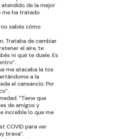
n atendido de la mejor
e me ha tratado
 y no sabés cómo
ón. Trataba de cambiar
tener el aire, te
abés ni qué te duele. Es
entro”.
que me atacaba la tos
pertándome a la
eda el cansancio. Por
co”.
rmedad. “Tiene que
jes de amigos y
 increíble lo que me
ost COVID para ver
y brava”.