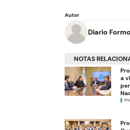
Autor
Diario Form
NOTAS RELACION
Pro
a v
per
Nac
POL
Pro