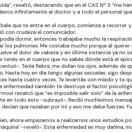
 vida”, resaltó, destacando que en el CAS Nº 3 “me ha
dezco infinitamente al doctor y a todo el personal qu
 bala que te entra en el cuerpo, comienza a recorrer
bió con crudeza el comunicador.
 podía dormir, entonces trabajaba mucho la respiraci
nar los pulmones. Me costaba mucho porque al querer re
vuelve el dolor de cabeza y en última instancia ya no s
ue tenés en el cuerpo que no sabés dónde está el epic
entuó-. Tenía fiebre, me dolían los ojos, además de 
 Hasta hoy en día tengo algunas secuelas: sigo des
es hasta cuatro veces. Te levantás con miedo y te qu
a enfermedad también te destruye el factor psicológi
mosí recalcó que “es imposible salir solo” de la enfe
te en todo esto –subrayó-. Recibí muchísimos mensa
decían que rezaban por mí y eso me daba fuerzas. Fue
 bien, ahora empezamos a realizarnos unos estudios p
áquina’ –reveló-. Esta enfermedad es muy dañina, mu