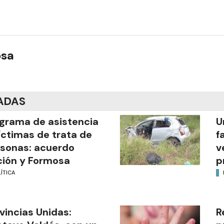
osa
ADAS
grama de asistencia
U
íctimas de trata de
f
sonas: acuerdo
v
ión y Formosa
p
ÍTICA
vincias Unidas:
R