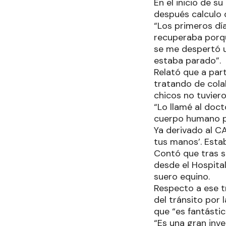
En el inicio de 
después calculo q
“Los primeros dí
recuperaba porqu
se me despertó un
estaba parado”.
Relató que a part
tratando de cola
chicos no tuvier
“Lo llamé al doc
cuerpo humano po
Ya derivado al CA
tus manos’. Estab
Contó que tras su
desde el Hospital
suero equino.
Respecto a ese t
del tránsito por
que “es fantástic
“Es una gran inv