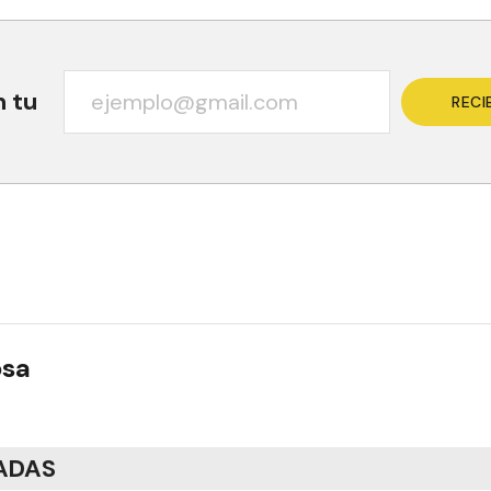
n tu
RECI
osa
ADAS