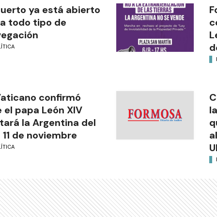
puerto ya está abierto
F
a todo tipo de
c
vegación
L
d
ÍTICA
Vaticano confirmó
C
 el papa León XIV
l
itará la Argentina del
q
l 11 de noviembre
a
U
ÍTICA