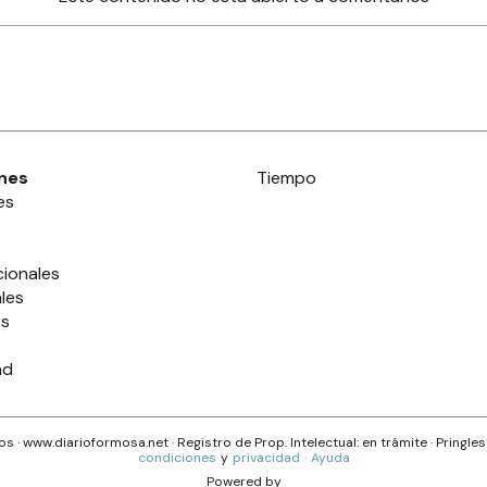
nes
Tiempo
es
cionales
les
es
ad
s · www.
diarioformosa.net
· Registro de Prop. Intelectual: en trámite ·
Pringle
condiciones
y
privacidad
·
Ayuda
Powered by