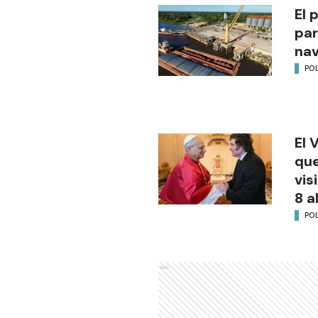
El 
par
na
POL
El 
que
vis
8 a
POL
Ads