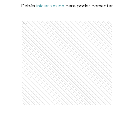
Debés
iniciar sesión
para poder comentar
Ads