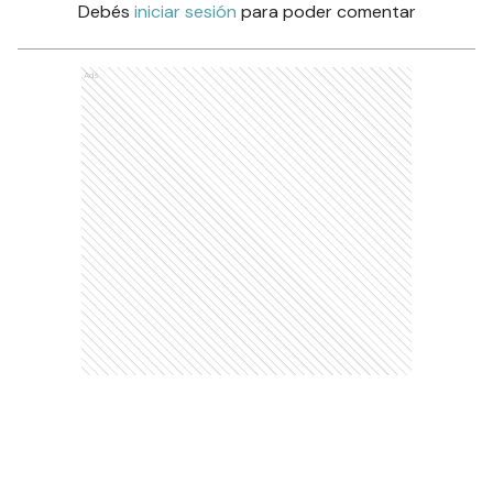
Debés
iniciar sesión
para poder comentar
Ads