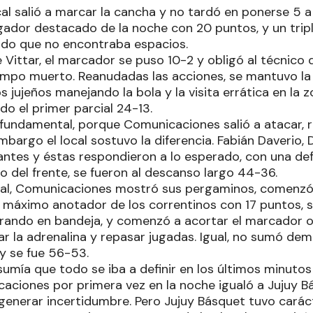
cal salió a marcar la cancha y no tardó en ponerse 5 a
ugador destacado de la noche con 20 puntos, y un tri
dido que no encontraba espacios.
e Vittar, el marcador se puso 10-2 y obligó al técnic
iempo muerto. Reanudadas las acciones, se mantuvo la 
s jujeños manejando la bola y la visita errática en la 
o el primer parcial 24-13.
e fundamental, porque Comunicaciones salió a atacar, 
embargo el local sostuvo la diferencia. Fabián Daverio,
iantes y éstas respondieron a lo esperado, con una de
ro del frente, se fueron al descanso largo 44-36.
cial, Comunicaciones mostró sus pergaminos, comenzó 
, máximo anotador de los correntinos con 17 puntos, se
rando en bandeja, y comenzó a acortar el marcador o
jar la adrenalina y repasar jugadas. Igual, no sumó 
 y se fue 56-53.
umía que todo se iba a definir en los últimos minutos 
aciones por primera vez en la noche igualó a Jujuy Bá
generar incertidumbre. Pero Jujuy Básquet tuvo carác