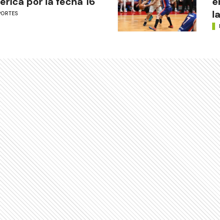
rica por la fecha 16
e
l
PORTES