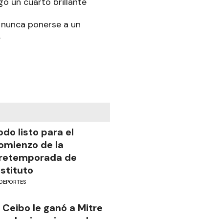
gó un cuarto brillante
do nunca ponerse a un
.
odo listo para el
omienzo de la
retemporada de
nstituto
DEPORTES
l Ceibo le ganó a Mitre