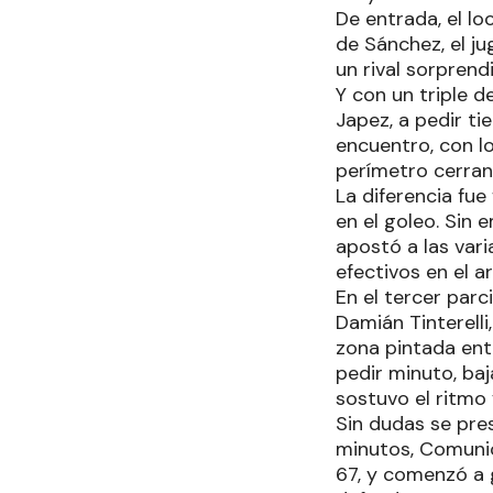
De entrada, el lo
de Sánchez, el j
un rival sorpren
Y con un triple d
Japez, a pedir t
encuentro, con lo
perímetro cerrand
La diferencia fu
en el goleo. Sin 
apostó a las var
efectivos en el a
En el tercer par
Damián Tinterelli
zona pintada ent
pedir minuto, ba
sostuvo el ritmo
Sin dudas se pres
minutos, Comunic
67, y comenzó a 