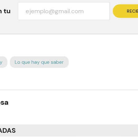
n tu
RECI
y
Lo que hay que saber
osa
ADAS