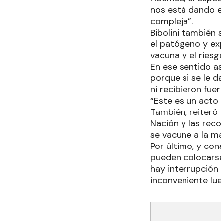
nos está dando e
compleja”.
Bibolini también 
el patógeno y ex
vacuna y el riesg
En ese sentido a
porque si se le d
ni recibieron fue
“Este es un acto 
También, reiteró 
Nación y las rec
se vacune a la m
Por último, y con
pueden colocarse 
hay interrupción
inconveniente lu