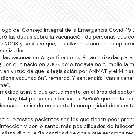
ólogo del Consejo Integral de la Emergencia Covid-19 
aclaró las dudas sobre la vacunación de personas que 
ase 2003 y sostuvo que, aquellas que aún no cumpliero
munizadas.
las vacunas en Argentina no están autorizadas para 
lguien que nació en 2003 pero todavía no cumplió la 
 en virtud de que la legislación por ANMAT y el Minis
 dicha vacunación”, remarcó. Y sentenció: “Van a tene
se”.
 médico asintió que actualmente, en el área del sector
cial, hay 144 personas internadas. Señaló que cada pa
decuado teniendo en cuenta la complejidad de su esta
rmó que “estos pacientes son los que tienen peor pron
infección y por lo tanto, más posibilidades de fallecer”
ialista dijo que “la cantidad de dosis que estamos rec