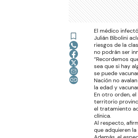
El médico infect
Julián Bibolini 
riesgos de la cl
no podrán ser in
“Recordemos que 
sea que si hay a
se puede vacunar,
Nación no avalan
la edad y vacunar
En otro orden, el
territorio provin
el tratamiento a
clínica.
Al respecto, afi
que adquieren la 
Además, el espec