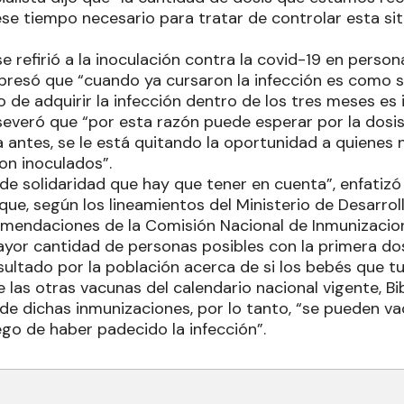
se tiempo necesario para tratar de controlar esta si
se refirió a la inoculación contra la covid-19 en perso
presó que “cuando ya cursaron la infección es como si
o de adquirir la infección dentro de los tres meses es i
severó que “por esta razón puede esperar por la dosi
a antes, se le está quitando la oportunidad a quienes n
ron inoculados”.
de solidaridad que hay que tener en cuenta”, enfatizó 
que, según los lineamientos del Ministerio de Desarro
omendaciones de la Comisión Nacional de Inmunizacio
ayor cantidad de personas posibles con la primera dos
sultado por la población acerca de si los bebés que t
las otras vacunas del calendario nacional vigente, Bi
 de dichas inmunizaciones, por lo tanto, “se pueden v
ego de haber padecido la infección”.