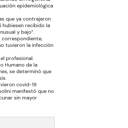
tuación epidemiológica
nas que ya contrajeron
 hubiesen recibido la
nusual y bajo”.
s correspondiente,
o tuvieron la infección
el profesional.
llo Humano de la
nes, se determinó que
is.
uvieron covid-19
bolini manifestó que no
acunar sin mayor