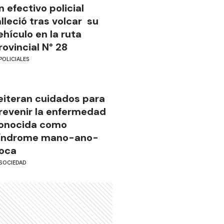
n efectivo policial
alleció tras volcar su
ehículo en la ruta
rovincial N° 28
POLICIALES
eiteran cuidados para
revenir la enfermedad
onocida como
índrome mano-ano-
oca
SOCIEDAD