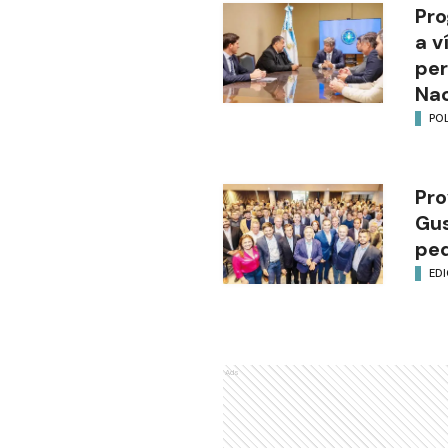
Pro
a v
per
Nac
POL
Pro
Gus
ped
EDI
Ads