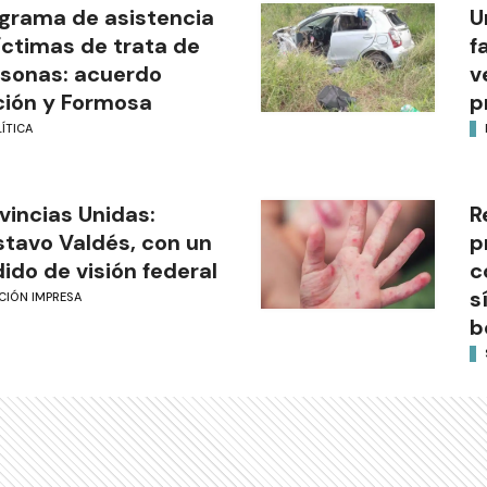
grama de asistencia
U
íctimas de trata de
f
sonas: acuerdo
v
ión y Formosa
p
ÍTICA
vincias Unidas:
R
tavo Valdés, con un
p
ido de visión federal
c
s
CIÓN IMPRESA
b