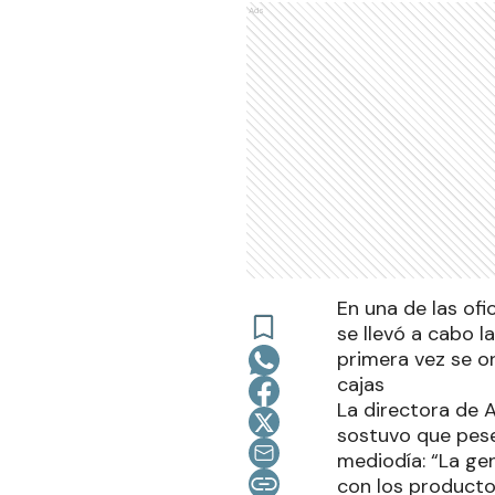
Ads
En una de las ofi
se llevó a cabo l
primera vez se o
cajas
La directora de 
sostuvo que pese 
mediodía: “La ge
con los producto