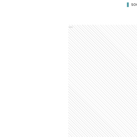
SO
Ads