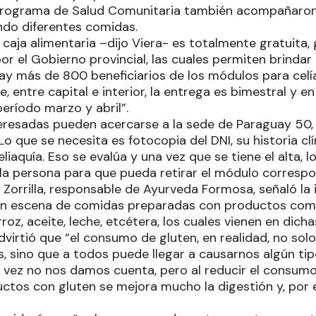
Programa de Salud Comunitaria también acompañaron e
ndo diferentes comidas.
 caja alimentaria –dijo Viera- es totalmente gratuita, g
 el Gobierno provincial, las cuales permiten brindar e
 hay más de 800 beneficiarios de los módulos para cel
entre capital e interior, la entrega es bimestral y e
período marzo y abril”.
eresadas pueden acercarse a la sede de Paraguay 50,
o que se necesita es fotocopia del DNI, su historia clín
liaquía. Eso se evalúa y una vez que se tiene el alta, l
la persona para que pueda retirar el módulo correspo
 Zorrilla, responsable de Ayurveda Formosa, señaló la
en escena de comidas preparadas con productos como
rroz, aceite, leche, etcétera, los cuales vienen en dicha
dvirtió que “el consumo de gluten, en realidad, no sol
s, sino que a todos puede llegar a causarnos algún tip
al vez no nos damos cuenta, pero al reducir el consumo
ctos con gluten se mejora mucho la digestión y, por e