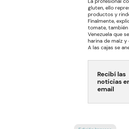
La profesional c
gluten, ello repr
productos y rind
Finalmente, expl
tomate, también 
Venezuela que ser
harina de maíz y
A las cajas se an
Recibí las
noticias e
email