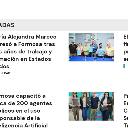
ADAS
ía Alejandra Mareco
E
resó a Formosa tras
f
s años de trabajo y
p
mación en Estados
e
dos
CIEDAD
mosa capacitó a
P
ca de 200 agentes
E
licos en el uso
C
ponsable de la
S
eligencia Artificial
T