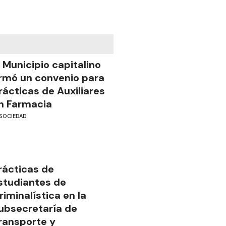
l Municipio capitalino
irmó un convenio para
rácticas de Auxiliares
n Farmacia
SOCIEDAD
rácticas de
studiantes de
riminalística en la
ubsecretaría de
ransporte y