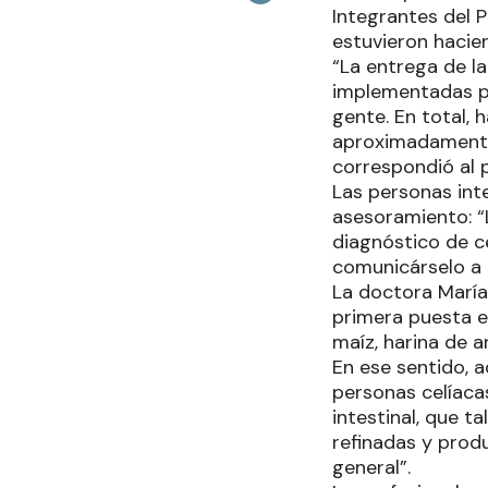
Integrantes del 
estuvieron hacie
“La entrega de la
implementadas por
gente. En total,
aproximadamente, 
correspondió al 
Las personas int
asesoramiento: “L
diagnóstico de ce
comunicárselo a 
La doctora María
primera puesta 
maíz, harina de a
En ese sentido, a
personas celíaca
intestinal, que t
refinadas y produ
general”.