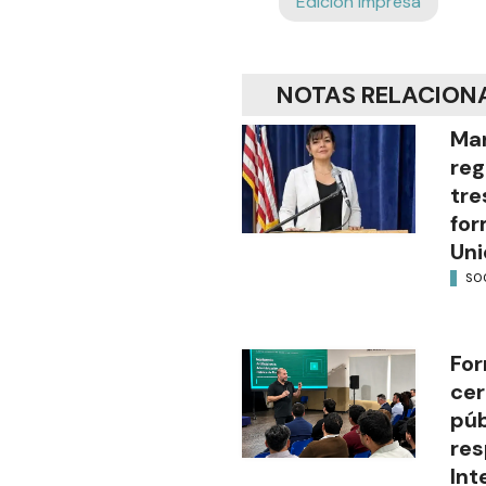
Edición Impresa
NOTAS RELACION
Mar
reg
tre
for
Uni
SO
For
cer
púb
res
Int