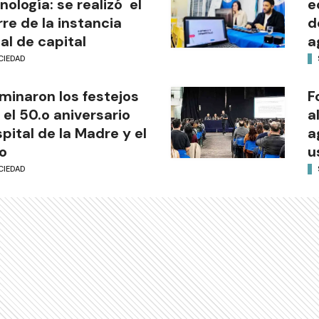
nología: se realizó el
e
rre de la instancia
d
al de capital
a
CIEDAD
minaron los festejos
F
 el 50.o aniversario
a
pital de la Madre y el
a
o
u
CIEDAD