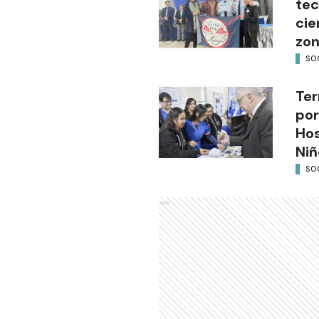
tec
cie
zon
SO
Ter
por
Hos
Niñ
SO
Ads