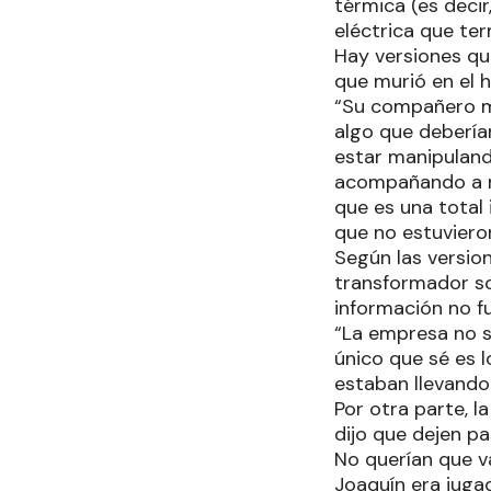
térmica (es decir
eléctrica que ter
Hay versiones qu
que murió en el h
“Su compañero me
algo que debería
estar manipuland
acompañando a mi 
que es una total 
que no estuvieron
Según las version
transformador so
información no f
“La empresa no s
único que sé es l
estaban llevando 
Por otra parte, l
dijo que dejen pa
No querían que v
Joaquín era jugad