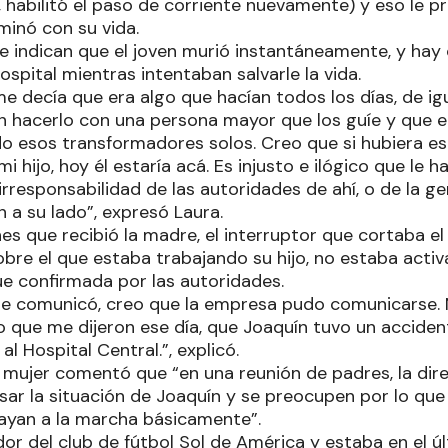
, habilitó el paso de corriente nuevamente) y eso le 
minó con su vida.
e indican que el joven murió instantáneamente, y hay
ospital mientras intentaban salvarle la vida.
 decía que era algo que hacían todos los días, de ig
n hacerlo con una persona mayor que los guíe y que e
o esos transformadores solos. Creo que si hubiera es
hijo, hoy él estaría acá. Es injusto e ilógico que le 
irresponsabilidad de las autoridades de ahí, o de la ge
 a su lado”, expresó Laura.
es que recibió la madre, el interruptor que cortaba el 
bre el que estaba trabajando su hijo, no estaba acti
ue confirmada por las autoridades.
e comunicó, creo que la empresa pudo comunicarse. 
o que me dijeron ese día, que Joaquín tuvo un accident
al Hospital Central.”, explicó.
a mujer comentó que “en una reunión de padres, la dire
sar la situación de Joaquín y se preocupen por lo que
ayan a la marcha básicamente”.
or del club de fútbol Sol de América y estaba en el ú