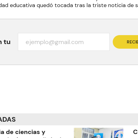
dad educativa quedó tocada tras la triste noticia de 
n tu
RECI
ADAS
ia de ciencias y
C