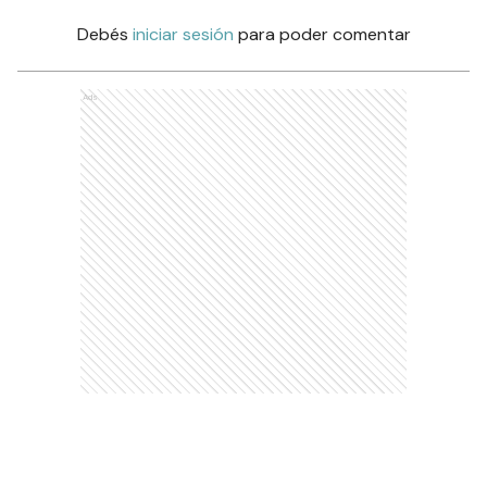
Debés
iniciar sesión
para poder comentar
Ads