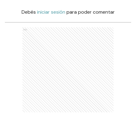
Debés
iniciar sesión
para poder comentar
Ads