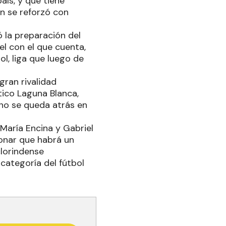
aís, y que tiene
én se reforzó con
ó la preparación del
el con el que cuenta,
l, liga que luego de
gran rivalidad
tico Laguna Blanca,
 no se queda atrás en
 María Encina y Gabriel
onar que habrá un
clorindense
categoría del fútbol