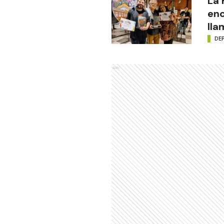
La
enc
lla
DE
Ads