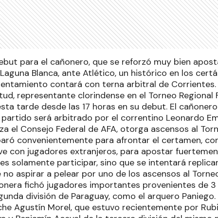
debut para el cañonero, que se reforzó muy bien apost
Laguna Blanca, ante Atlético, un histórico en los cer
rentamiento contará con terna arbitral de Corrientes.
ud, representante clorindense en el Torneo Regional 
ta tarde desde las 17 horas en su debut. El cañonero 
 partido será arbitrado por el correntino Leonardo Em
za el Consejo Federal de AFA, otorga ascensos al Tor
aró convenientemente para afrontar el certamen, co
sive con jugadores extranjeros, para apostar fuerteme
 es solamente participar, sino que se intentará repli
 no aspirar a pelear por uno de los ascensos al Torneo
ñonera fichó jugadores importantes provenientes de 3
egunda división de Paraguay, como el arquero Paniego.
che Agustín Morel, que estuvo recientemente por Rub