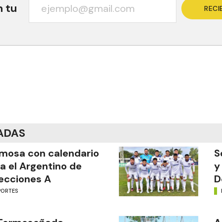
n tu
RECI
ADAS
mosa con calendario
S
a el Argentino de
y
ecciones A
D
PORTES