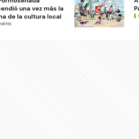
 Formoseñada
A
endió una vez más la
P
ma de la cultura local
PORTES