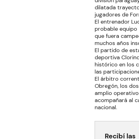
división paraguay
dilatada trayecto
jugadores de For
El entrenador Luc
probable equipo e
que fuera campeó
muchos años insc
El partido de est
deportiva Clorind
histórico en los
las participacion
El árbitro corren
Obregón, los dos
amplio operativo
acompañará al ca
nacional.
Recibí las