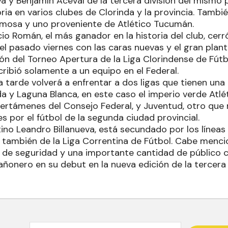
a y Benjamín Aceval de la tercera división del mismo p
ria en varios clubes de Clorinda y la provincia. Tambi
mosa y uno proveniente de Atlético Tucumán.
io Román, el más ganador en la historia del club, cerr
l pasado viernes con las caras nuevas y el gran plant
n del Torneo Apertura de la Liga Clorindense de Fútbo
ribió solamente a un equipo en el Federal.
a tarde volverá a enfrentar a dos ligas que tienen una 
a y Laguna Blanca, en este caso el imperio verde Atlé
 certámenes del Consejo Federal, y Juventud, otro que
es por el fútbol de la segunda ciudad provincial.
tino Leandro Billanueva, está secundado por los líneas
 también de la Liga Correntina de Fútbol. Cabe menci
 de seguridad y una importante cantidad de público 
ñonero en su debut en la nueva edición de la tercera 