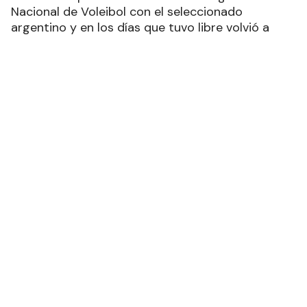
Nacional de Voleibol con el seleccionado
argentino y en los días que tuvo libre volvió a
nuestra provincia para descansar. “Hace unos
días estuve en Formosa, y si bien fueron poquitos,
siempre es bueno volver y disfrutar de la familia,
ponernos al día con muchos mates por las
mañanas, tereré por las tardes y sobremesas
larguísimas”, escribió en sus redes sociales el
jugador que se desempeña en el Montpellier de
Francia.
“Siempre es un placer volver a San Martin Dos y
llenarse de tierra por el viento norte o sonarse de
calor. Mi lugar preferido para recargar energías”,
agregó Ezequiel, en una clara muestra de afecto
hacia su pueblo.
Ezequiel Palacios logró con la Selección
Argentina la medalla de Bronce en los Juegos
Olímpicos de Tokio en agosto del año pasado, un
suceso histórico para el vóley nacional y aún