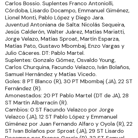
Carlos Bossio. Suplentes Franco Antoniolli,
Córdoba, Lisardo Docampo, Emmanuel Giménez,
Lionel Monti, Pablo López y Diego Jara.
Juventud Antoniana de Salta: Nicolás Sequeira,
Jesús Calderón, Walter Juárez, Matías Mariatti,
Jorge Velazo, Matías Sproat, Martín Esparza,
Matías Pato, Gustavo Mbombaj, Enzo Vargas y
Julio Cáceres. DT: Pablo Martel.
Suplentes: Gonzalo Gómez, Osvaldo Young,
Carlos Churquina, Facundo Velazco, Iván Bolaños,
Samuel Hernández y Matías Vicedo.
Goles: 8 PT Blanco (R), 30 PT Mbombaj (JA), 22 ST
Fernández (R).
Amonestados: 20 PT Pablo Martel (DT de JA), 28
ST Martín Albarracín (R).
Cambios: 0 ST Facundo Velazco por Jorge
Velazco (JA), 12 ST Pablo López y Emmanuel
Giménez por Juan Fernando Alfaro y Oyola (R), 22
ST Ivan Bolaños por Sproat (JA), 29 ST Lisardo
Docampo por Franco García (R), 32 ST Samuel