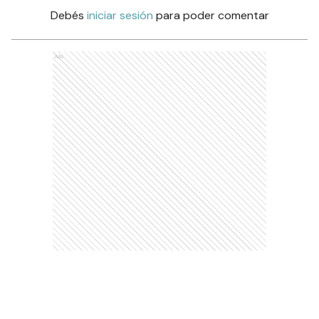
Debés
iniciar sesión
para poder comentar
Ads