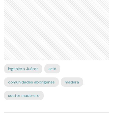
Ingeniero Juárez
arte
comunidades aborígenes
madera
sector maderero