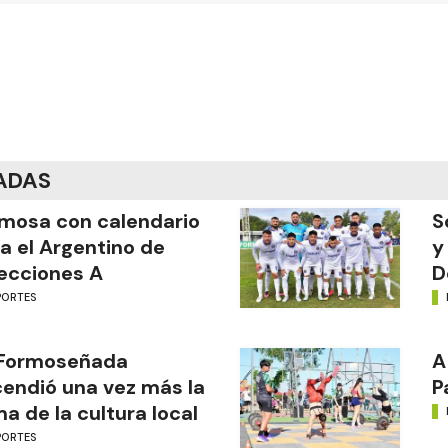
ADAS
mosa con calendario
S
a el Argentino de
y
ecciones A
D
PORTES
 Formoseñada
A
endió una vez más la
P
ma de la cultura local
PORTES