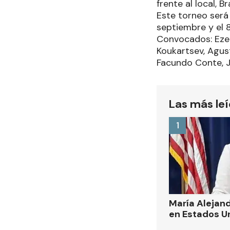
frente al local, Bra
Este torneo será 
septiembre y el 
Convocados: Ezeq
Koukartsev, Agust
Facundo Conte, J
Las más le
1
María Alejand
en Estados U