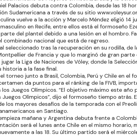
el Palacios debuta contra Colombia, desde las 18 hor
ión Sudamericana a través de su sitio www.voleysur.or
culina vuelve a la acción y Marcelo Méndez eligió 14 
asculino en Recife, entre ellos está el formoseño Eze
 parte del plantel debido a una lesión en el hombro. F
el combinado nacional que está de regreso.
al seleccionado tras la recuperación en su rodilla, de l
Montpellier de Francia y que lo marginó de gran parte
jugar la Liga de Naciones de Vóley, donde la Selecció
historia a la fase final.
el torneo junto a Brasil, Colombia, Perú y Chile en el
certamen da puntos para el ránking de la FIVB, import
a los Juegos Olímpicos. “El objetivo máximo este año p
los Juegos Olímpicos”, dijo el formoseño tiempo atrás.
de los mayores desafíos de la temporada con el Preolí
anamericanos en Santiago.
mpieza mañana y Argentina debuta frente a Colombia
ntación será el lunes ante Chile en el mismo horario, 
nuevamente a las 18. Su último partido será el miérco