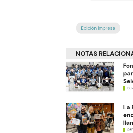
Edición Impresa
NOTAS RELACION
For
par
Sel
DE
La
enc
lla
DE