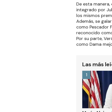
De esta manera, 
integrado por Jul
los mismos premi
Además, se galar
como Pescador Fo
reconocido como
Por su parte, Ver
como Dama mejor 
Las más le
1