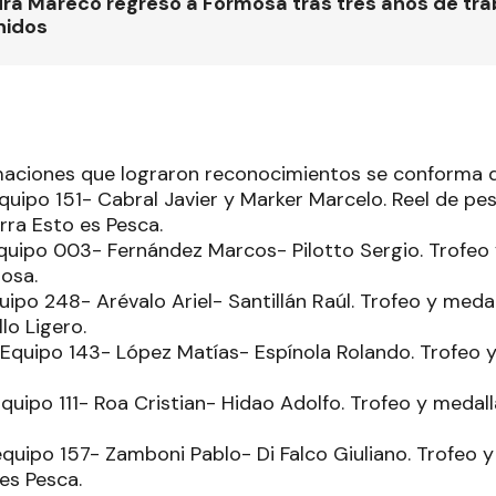
ra Mareco regresó a Formosa tras tres años de tra
nidos
rmaciones que lograron reconocimientos se conforma d
uipo 151- Cabral Javier y Marker Marcelo. Reel de pes
rra Esto es Pesca.
quipo 003- Fernández Marcos- Pilotto Sergio. Trofeo 
mosa.
ipo 248- Arévalo Ariel- Santillán Raúl. Trofeo y medall
lo Ligero.
Equipo 143- López Matías- Espínola Rolando. Trofeo y 
uipo 111- Roa Cristian- Hidao Adolfo. Trofeo y medalla
quipo 157- Zamboni Pablo- Di Falco Giuliano. Trofeo y
 es Pesca.