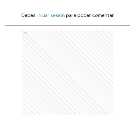
Debés
iniciar sesión
para poder comentar
Ads