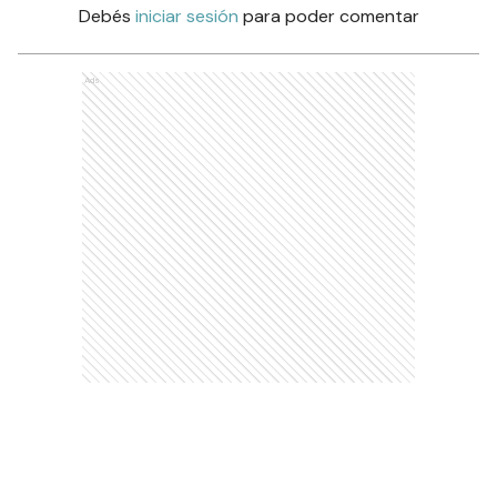
Debés
iniciar sesión
para poder comentar
Ads