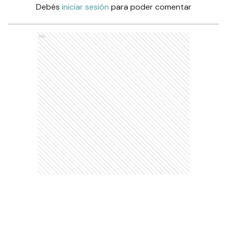
Debés
iniciar sesión
para poder comentar
Ads