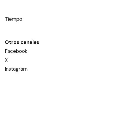
Tiempo
Otros canales
Facebook
X
Instagram
Contacto
Añadir como fuente en
Diario Formosa
© Todos los derechos reservados ·
www.
diarioformosa.net
· Registro de Prop. Intelectual: en trámite ·
Pringles 56
· C.P.
3600
Formosa
- Argentina -
Términos y
condiciones
y
privacidad
·
Ayuda