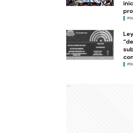
ini
pro
POL
Ley
“de
sub
co
POL
Ads