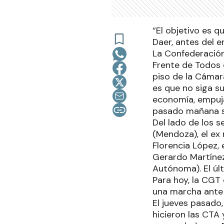
“El objetivo es q
Daer, antes del e
La Confederación
Frente de Todos 
piso de la Cámara 
es que no siga s
economía, empujad
pasado mañana se
Del lado de los 
(Mendoza), el ex
Florencia López, 
Gerardo Martíne
Autónoma). El úl
Para hoy, la CGT 
una marcha ante 
El jueves pasado,
hicieron las CTA 