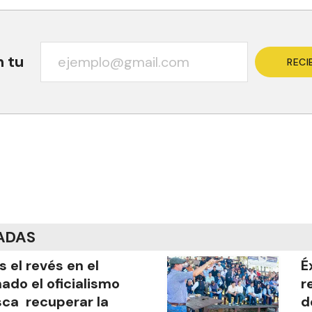
n tu
RECI
ADAS
s el revés en el
É
ado el oficialismo
r
ca recuperar la
d