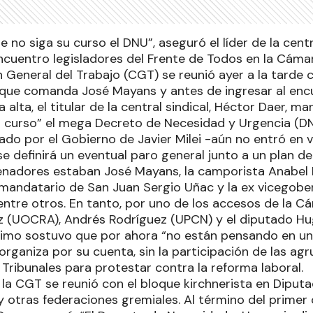
ue no siga su curso el DNU”, aseguró el líder de la centr
ncuentro legisladores del Frente de Todos en la Cámar
 General del Trabajo (CGT) se reunió ayer a la tarde 
que comanda José Mayans y antes de ingresar al enc
alta, el titular de la central sindical, Héctor Daer, ma
u curso” el mega Decreto de Necesidad y Urgencia (DN
o por el Gobierno de Javier Milei -aún no entró en vi
 definirá un eventual paro general junto a un plan de
senadores estaban José Mayans, la camporista Anabel
 mandatario de San Juan Sergio Uñac y la ex vicegober
entre otros. En tanto, por uno de los accesos de la C
z (UOCRA), Andrés Rodríguez (UPCN) y el diputado H
timo sostuvo que por ahora “no están pensando en un
organiza por su cuenta, sin la participación de las ag
Tribunales para protestar contra la reforma laboral.
 la CGT se reunió con el bloque kirchnerista en Diputa
y otras federaciones gremiales. Al término del primer 