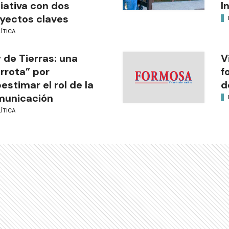
ciativa con dos
I
yectos claves
ÍTICA
 de Tierras: una
V
rrota” por
f
estimar el rol de la
d
municación
ÍTICA