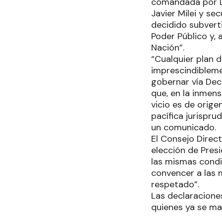
comandada por Da
Javier Milei y s
decidido subverti
Poder Público y, 
Nación”.
“Cualquier plan 
imprescindibleme
gobernar vía Dec
que, en la inmen
vicio es de orige
pacífica jurispr
un comunicado.
El Consejo Direct
elección de Presi
las mismas condic
convencer a las 
respetado”.
Las declaracione
quienes ya se ma