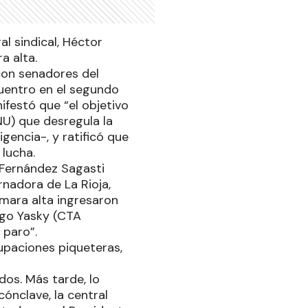
al sindical, Héctor
a alta.
con senadores del
uentro en el segundo
nifestó que “el objetivo
U) que desregula la
gencia-, y ratificó que
 lucha.
 Fernández Sagasti
nadora de La Rioja,
ámara alta ingresaron
ugo Yasky (CTA
 paro”.
rupaciones piqueteras,
dos. Más tarde, lo
cónclave, la central