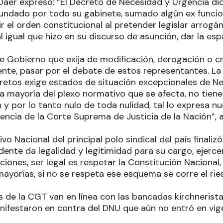
er expresó: “El Decreto de Necesidad y Urgencia dic
ecundado por todo su gabinete, sumado algún ex funcio
r el orden constitucional al pretender legislar arrogá
al igual que hizo en su discurso de asunción, dar la es
de Gobierno que exija de modificación, derogación o c
nte, pasar por el debate de estos representantes. La 
retos exige estados de situación excepcionales de N
sa mayoría del plexo normativo que se afecta, no tiene
n y por lo tanto nulo de toda nulidad, tal lo expresa n
udencia de la Corte Suprema de Justicia de la Nación”
ivo Nacional del principal polo sindical del país finali
dente da legalidad y legitimidad para su cargo, ejerc
iones, ser legal es respetar la Constitución Nacional,
mayorías, si no se respeta ese esquema se corre el rie
s de la CGT van en línea con las bancadas kirchnerist
nifestaron en contra del DNU que aún no entró en vig