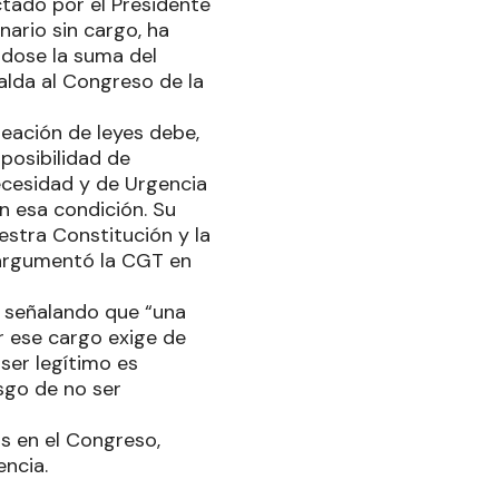
tado por el Presidente
nario sin cargo, ha
ndose la suma del
palda al Congreso de la
reación de leyes debe,
posibilidad de
ecesidad y de Urgencia
n esa condición. Su
uestra Constitución y la
, argumentó la CGT en
zó señalando que “una
er ese cargo exige de
 ser legítimo es
sgo de no ser
as en el Congreso,
encia.