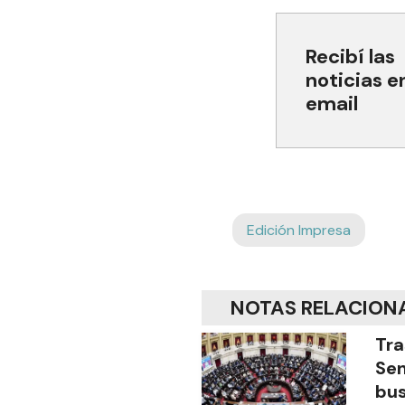
Recibí las
noticias e
email
Edición Impresa
NOTAS RELACION
Tra
Sen
bus