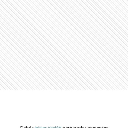
Debés
iniciar sesión
para poder comentar