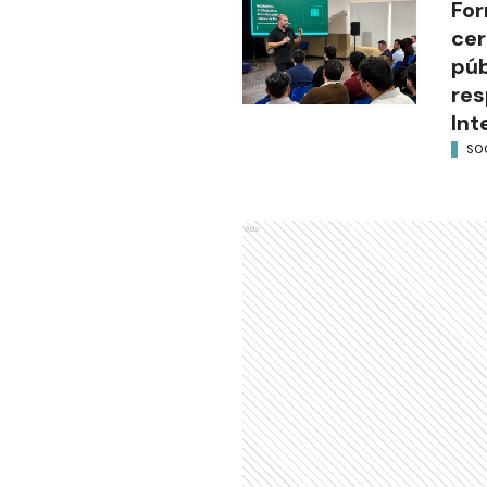
For
cer
púb
res
Int
SO
Ads