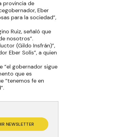
a provincia de
icegobernador, Eber
osas para la sociedad”,
ino Ruiz, señaló que
de nosotros”.
ctor (Gildo Insfrán)”,
r Eber Solís”, a quien
ue “el gobernador sigue
mento que es
ue “tenemos fe en
”.
BIR NEWSLETTER