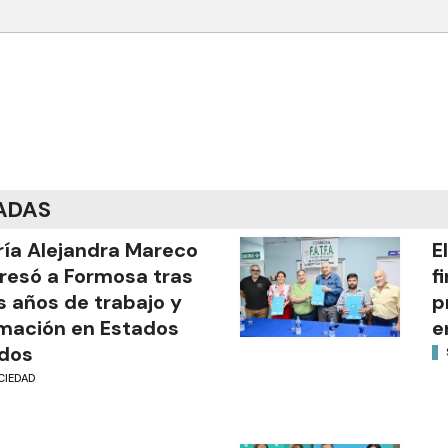
ADAS
ía Alejandra Mareco
E
resó a Formosa tras
f
s años de trabajo y
p
mación en Estados
e
dos
CIEDAD