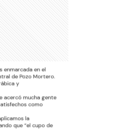
tas enmarcada en el
tral de Pozo Mortero.
rábica y
e se acercó mucha gente
satisfechos como
aplicamos la
dando que “el cupo de