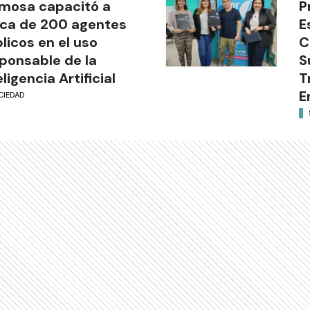
mosa capacitó a
P
ca de 200 agentes
E
licos en el uso
C
ponsable de la
S
eligencia Artificial
T
E
CIEDAD