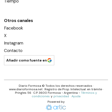
Tiempo
Otros canales
Facebook
X
Instagram
Contacto
Añadir como fuente en
Diario Formosa
© Todos los derechos reservados ·
www.
diarioformosa.net
· Registro de Prop. Intelectual: en trámite ·
Pringles 56
· C.P.
3600
Formosa
- Argentina -
Términos y
condiciones
y
privacidad
·
Ayuda
Powered by