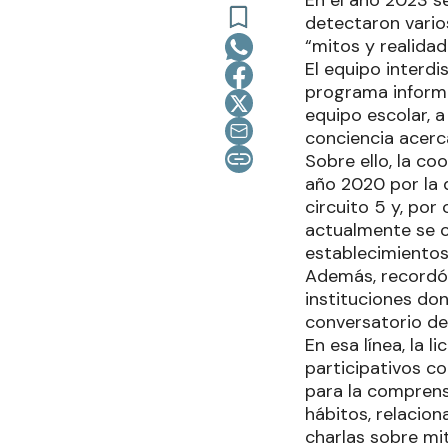
En el año 2023 s
detectaron varios
“mitos y realidad
El equipo interdi
programa informat
equipo escolar, a
conciencia acerca
Sobre ello, la c
año 2020 por la 
circuito 5 y, por
actualmente se c
establecimiento
Además, recordó 
instituciones don
conversatorio de 
En esa línea, la
participativos 
para la comprens
hábitos, relacion
charlas sobre mit