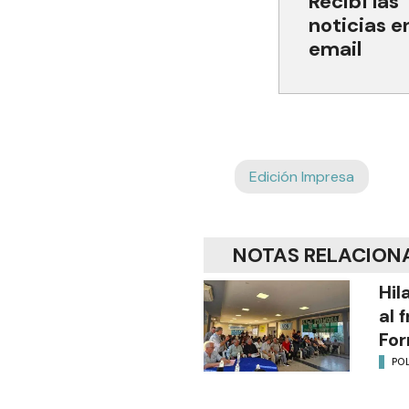
Recibí las
noticias e
email
Edición Impresa
NOTAS RELACION
Hil
al 
Fo
POL