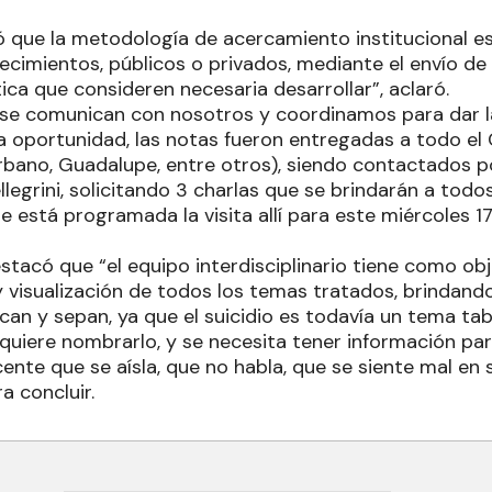
ó que la metodología de acercamiento institucional es 
ecimientos, públicos o privados, mediante el envío de
ica que consideren necesaria desarrollar”, aclaró.
se comunican con nosotros y coordinamos para dar la
a oportunidad, las notas fueron entregadas a todo el C
rbano, Guadalupe, entre otros), siendo contactados po
llegrini, solicitando 3 charlas que se brindarán a todo
ue está programada la visita allí para este miércoles 17
stacó que “el equipo interdisciplinario tiene como obj
y visualización de todos los temas tratados, brindand
an y sepan, ya que el suicidio es todavía un tema tab
o quiere nombrarlo, y se necesita tener información p
ente que se aísla, que no habla, que se siente mal en si
a concluir.