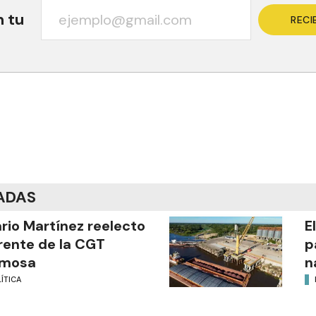
n tu
RECI
ADAS
ario Martínez reelecto
E
frente de la CGT
p
rmosa
n
ÍTICA