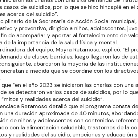
e iniciaron las charlas con una alta demanda de instit
 casos de suicidios, por lo que se hizo hincapié en el
es acerca del suicidio”.
sciplinario de la Secretaría de Acción Social municipal,
ivo y preventivo, dirigido a niños, adolescentes, juv
 fin de acompañar y aportar al fortalecimiento de val
 de la importancia de la salud física y mental.
oordinadora del equipo, Mayra Retamoso, explicó: “El 
demanda de clubes barriales, luego llegaron las de es
 consiguiente, abarcaron la mayoría de las instituciones
oncretan a medida que se coordine con los directivo
s.
que “en el año 2023 se iniciaron las charlas con una
de se detectaron varios casos de suicidios, por lo que
“mitos y realidades acerca del suicidio”.
 licenciada Retamoso detalló que el programa consta d
con una duración aproximada de 40 minutos, abordan
ión de niños y adolescentes con contenidos referente
ado con la alimentación saludable, trastornos de la co
os y realidades del suicidio, emociones y educación se