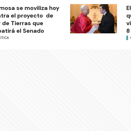
mosa se moviliza hoy
E
tra el proyecto de
q
 de Tierras que
v
atirá el Senado
8
ÍTICA