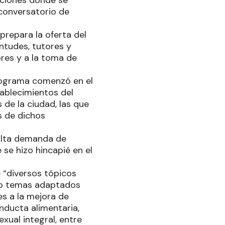
uciones donde se
 conversatorio de
 prepara la oferta del
entudes, tutores y
ores y a la toma de
programa comenzó en el
tablecimientos del
 de la ciudad, las que
s de dichos
 alta demanda de
 se hizo hincapié en el
e “diversos tópicos
do temas adaptados
s a la mejora de
nducta alimentaria,
xual integral, entre