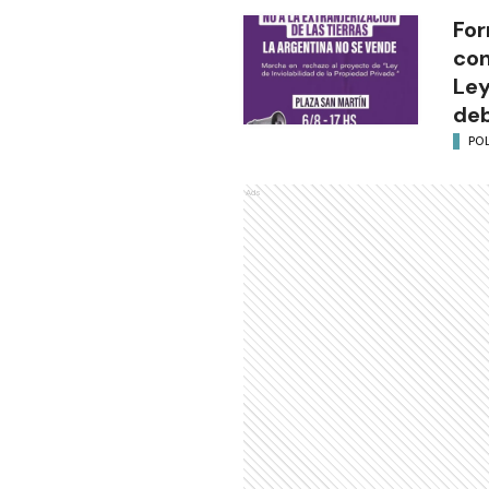
For
con
Ley
deb
POL
Ads