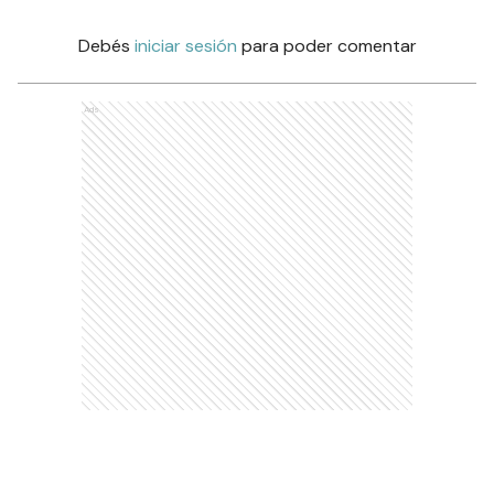
Debés
iniciar sesión
para poder comentar
Ads