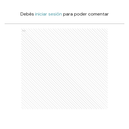
Debés
iniciar sesión
para poder comentar
Ads