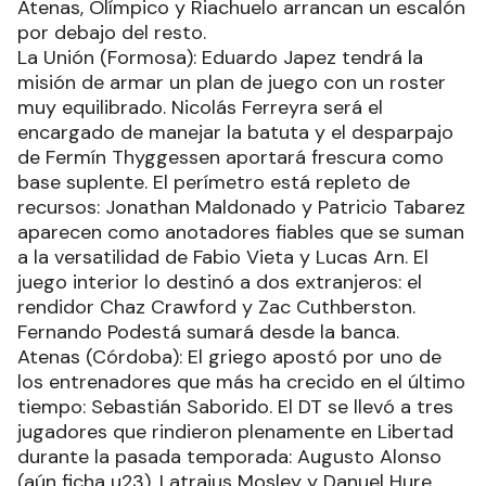
Atenas, Olímpico y Riachuelo arrancan un escalón
por debajo del resto.
La Unión (Formosa): Eduardo Japez tendrá la
misión de armar un plan de juego con un roster
muy equilibrado. Nicolás Ferreyra será el
encargado de manejar la batuta y el desparpajo
de Fermín Thyggessen aportará frescura como
base suplente. El perímetro está repleto de
recursos: Jonathan Maldonado y Patricio Tabarez
aparecen como anotadores fiables que se suman
a la versatilidad de Fabio Vieta y Lucas Arn. El
juego interior lo destinó a dos extranjeros: el
rendidor Chaz Crawford y Zac Cuthberston.
Fernando Podestá sumará desde la banca.
Atenas (Córdoba): El griego apostó por uno de
los entrenadores que más ha crecido en el último
tiempo: Sebastián Saborido. El DT se llevó a tres
jugadores que rindieron plenamente en Libertad
durante la pasada temporada: Augusto Alonso
(aún ficha u23), Latraius Mosley y Danuel Hure.