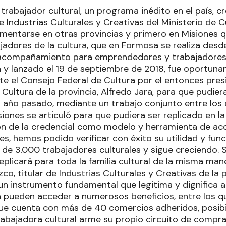
 trabajador cultural, un programa inédito en el país, 
e Industrias Culturales y Creativas del Ministerio de 
entarse en otras provincias y primero en Misiones q
jadores de la cultura, que en Formosa se realiza desde
acompañamiento para emprendedores y trabajadores c
a y lanzado el 19 de septiembre de 2018, fue oportun
te el Consejo Federal de Cultura por el entonces pres
Cultura de la provincia, Alfredo Jara, para que pudier
 el año pasado, mediante un trabajo conjunto entre los
ones se articuló para que pudiera ser replicado en la 
ón de la credencial como modelo y herramienta de a
es, hemos podido verificar con éxito su utilidad y fu
 de 3.000 trabajadores culturales y sigue creciendo. S
plicará para toda la familia cultural de la misma mane
zco, titular de Industrias Culturales y Creativas de la p
un instrumento fundamental que legitima y dignifica al
a pueden acceder a numerosos beneficios, entre los qu
e cuenta con más de 40 comercios adheridos, posibi
rabajadora cultural arme su propio circuito de compras