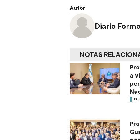
Autor
Diario Form
NOTAS RELACION
Pro
a v
per
Nac
POL
Pro
Gus