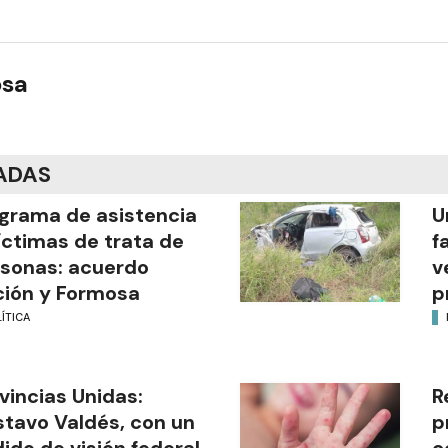
osa
ADAS
grama de asistencia
U
íctimas de trata de
f
sonas: acuerdo
v
ión y Formosa
p
ÍTICA
vincias Unidas:
R
tavo Valdés, con un
p