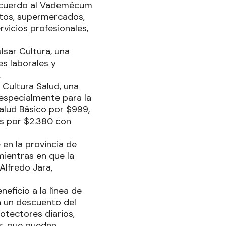
 acuerdo al Vademécum
tos, supermercados,
ervicios profesionales,
lsar Cultura, una
es laborales y
.
 Cultura Salud, una
especialmente para la
Salud Básico por $999,
us por $2.380 con
 en la provincia de
ientras en que la
Alfredo Jara,
eficio a la línea de
n un descuento del
otectores diarios,
s, que pueden