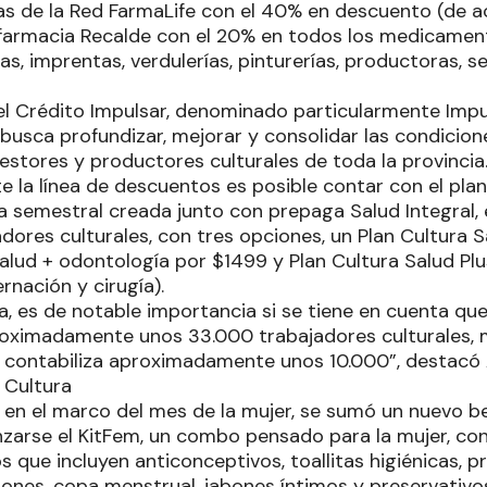
ias de la Red FarmaLife con el 40% en descuento (de
farmacia Recalde con el 20% en todos los medicamen
rías, imprentas, verdulerías, pinturerías, productoras, s
el Crédito Impulsar, denominado particularmente Impu
busca profundizar, mejorar y consolidar las condicion
estores y productores culturales de toda la provincia
 la línea de descuentos es posible contar con el plan
 semestral creada junto con prepaga Salud Integral, 
adores culturales, con tres opciones, un Plan Cultura 
Salud + odontología por $1499 y Plan Cultura Salud Pl
rnación y cirugía).
, es de notable importancia si se tiene en cuenta que
ximadamente unos 33.000 trabajadores culturales, m
e contabiliza aproximadamente unos 10.000”, destacó 
 Cultura
en el marco del mes de la mujer, se sumó un nuevo ben
nzarse el KitFem, un combo pensado para la mujer, co
que incluyen anticonceptivos, toallitas higiénicas, pr
ones, copa menstrual, jabones íntimos y preservativo