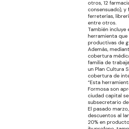
otros, 12 farmac
consensuado), y 
ferreterías, libre
entre otros.
También incluye 
herramienta que 
productivas de g
Además, mediante
cobertura médica
familia de trabaj
un Plan Cultura 
cobertura de inte
“Esta herramienta
Formosa son apro
ciudad capital s
subsecretario de
El pasado marzo, 
descuentos al la
20% en productos 
ibuprofeno, tamp