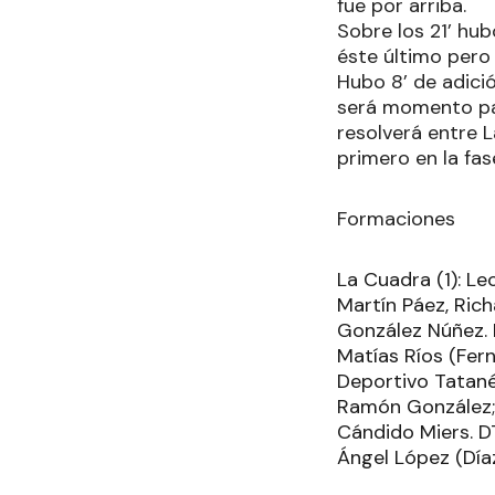
fue por arriba.
Sobre los 21’ hu
éste último pero
Hubo 8’ de adici
será momento par
resolverá entre 
primero en la fas
Formaciones
La Cuadra (1): Le
Martín Páez, Rich
González Núñez. D
Matías Ríos (Fern
Deportivo Tatané
Ramón González; B
Cándido Miers. DT
Ángel López (Díaz