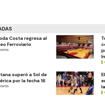
ADAS
oda Costa regresa al
T
eo Ferroviario
c
p
PORTES
I
tana superó a Sol de
E
rica por la fecha 16
e
l
PORTES