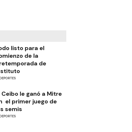
odo listo para el
omienzo de la
retemporada de
nstituto
DEPORTES
l Ceibo le ganó a Mitre
n el primer juego de
as semis
DEPORTES