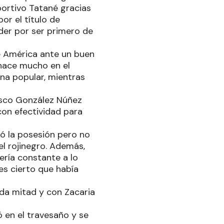
portivo Tatané gracias
or el título de
der por ser primero de
de América ante un buen
 hace mucho en el
na popular, mientras
cisco González Núñez
con efectividad para
ó la posesión pero no
el rojinegro. Además,
ría constante a lo
es cierto que había
da mitad y con Zacaria
ó en el travesaño y se