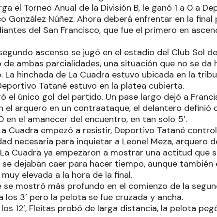
a el Torneo Anual de la División B, le ganó 1 a 0 a De
co González Núñez. Ahora deberá enfrentar en la final p
antes del San Francisco, que fue el primero en ascen
e segundo ascenso se jugó en el estadio del Club Sol 
 de ambas parcialidades, una situación que no se da
. La hinchada de La Cuadra estuvo ubicada en la tribu
Deportivo Tatané estuvo en la platea cubierta.
ó el único gol del partido. Un pase largo dejó a Fran
el arquero en un contraataque, el delantero definió 
 0 en el amanecer del encuentro, en tan solo 5’.
a Cuadra empezó a resistir, Deportivo Tatané control
dad necesaria para inquietar a Leonel Meza, arquero d
 La Cuadra ya empezaron a mostrar una actitud que se
o, se dejaban caer para hacer tiempo, aunque también 
uy elevada a la hora de la final.
 se mostró más profundo en el comienzo de la segun
 los 3’ pero la pelota se fue cruzada y ancha.
los 12’, Fleitas probó de larga distancia, la pelota peg