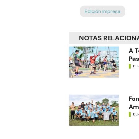
Edición Impresa
NOTAS RELACION
A T
Pas
DE
Fon
Amé
DE