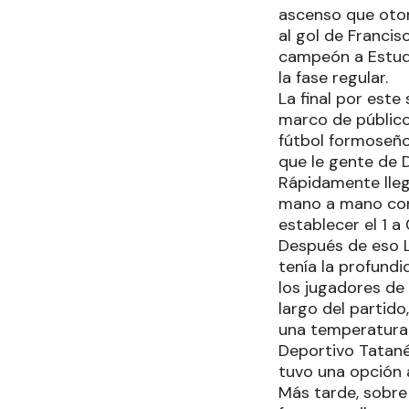
ascenso que otorg
al gol de Francis
campeón a Estudi
la fase regular.
La final por est
marco de público
fútbol formoseño
que le gente de 
Rápidamente lleg
mano a mano con 
establecer el 1 a
Después de eso L
tenía la profundi
los jugadores de
largo del partid
una temperatura m
Deportivo Tatané
tuvo una opción a
Más tarde, sobre 