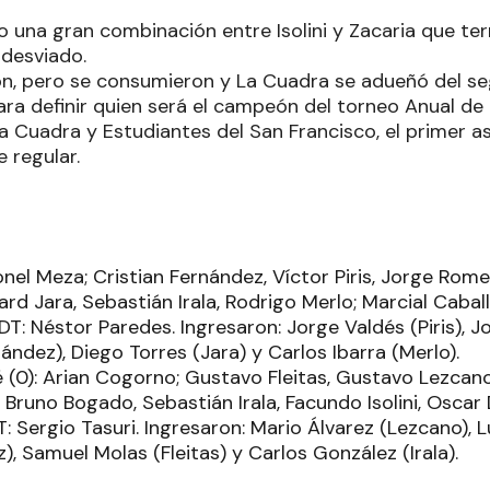
bo una gran combinación entre Isolini y Zacaria que t
 desviado.
ón, pero se consumieron y La Cuadra se adueñó del s
a definir quien será el campeón del torneo Anual de la
La Cuadra y Estudiantes del San Francisco, el primer 
e regular.
onel Meza; Cristian Fernández, Víctor Piris, Jorge Rom
ard Jara, Sebastián Irala, Rodrigo Merlo; Marcial Cabal
T: Néstor Paredes. Ingresaron: Jorge Valdés (Piris), Jo
ández), Diego Torres (Jara) y Carlos Ibarra (Merlo).
 (0): Arian Cogorno; Gustavo Fleitas, Gustavo Lezcano
runo Bogado, Sebastián Irala, Facundo Isolini, Oscar 
: Sergio Tasuri. Ingresaron: Mario Álvarez (Lezcano), L
), Samuel Molas (Fleitas) y Carlos González (Irala).