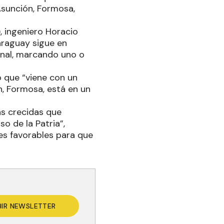
Asunción, Formosa,
, ingeniero Horacio
Paraguay sigue en
anal, marcando uno o
ó que “viene con un
n, Formosa, está en un
as crecidas que
o de la Patria”,
es favorables para que
BIR NEWSLETTER