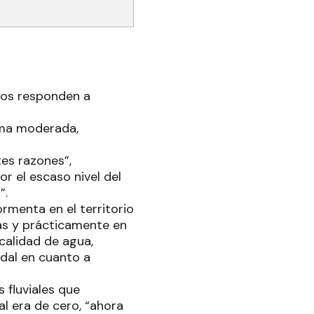
bos responden a
rma moderada,
tes razones”,
r el escaso nivel del
”.
rmenta en el territorio
das y prácticamente en
 calidad de agua,
udal en cuanto a
 fluviales que
al era de cero, “ahora