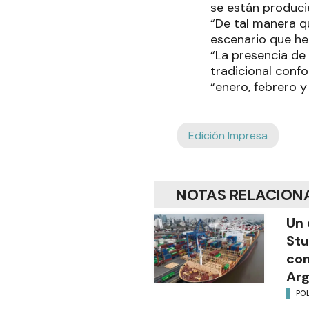
se están produc
“De tal manera q
escenario que he
“La presencia de
tradicional conf
“enero, febrero 
Edición Impresa
NOTAS RELACION
Un 
Stu
com
Arg
POL