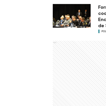
For
coo
Enc
de 
POL
Ads