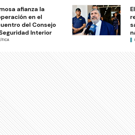
mosa afianza la
E
peración en el
r
uentro del Consejo
s
Seguridad Interior
n
ÍTICA