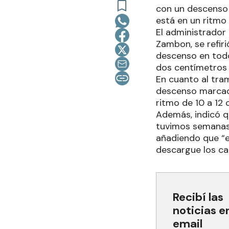
con un descenso 
está en un ritmo 
El administrador
Zambon, se refiri
descenso en todo
dos centímetros 
En cuanto al tra
descenso marcado 
ritmo de 10 a 12 
Además, indicó q
tuvimos semanas a
añadiendo que “e
descargue los cau
Recibí las
noticias e
email