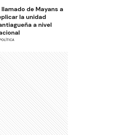
l llamado de Mayans a
eplicar la unidad
antiagueña a nivel
acional
POLÍTICA