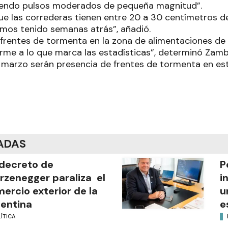
iendo pulsos moderados de pequeña magnitud”.
ue las correderas tienen entre 20 a 30 centímetros d
mos tenido semanas atrás”, añadió.
 frentes de tormenta en la zona de alimentaciones d
orme a lo que marca las estadísticas”, determinó Zam
y marzo serán presencia de frentes de tormenta en es
ADAS
decreto de
P
rzenegger paraliza el
i
ercio exterior de la
u
entina
e
ÍTICA