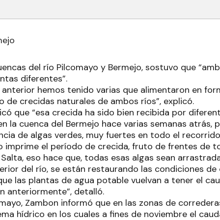
mejo
uencas del río Pilcomayo y Bermejo, sostuvo que “am
ntas diferentes”.
a anterior hemos tenido varias que alimentaron en fo
o de crecidas naturales de ambos ríos”, explicó.
icó que “esa crecida ha sido bien recibida por diferen
n la cuenca del Bermejo hace varias semanas atrás, po
cia de algas verdes, muy fuertes en todo el recorrido
 imprime el período de crecida, fruto de frentes de to
y Salta, eso hace que, todas esas algas sean arrastra
erior del río, se están restaurando las condiciones de
que las plantas de agua potable vuelvan a tener el ca
n anteriormente”, detalló.
comayo, Zambon informó que en las zonas de correderas
ema hídrico en los cuales a fines de noviembre el caud