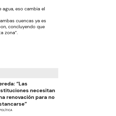
e agua, eso cambia el
e ambas cuencas ya es
bon, concluyendo que
ta zona”.
ereda: “Las
nstituciones necesitan
na renovación para no
stancarse”
POLÍTICA