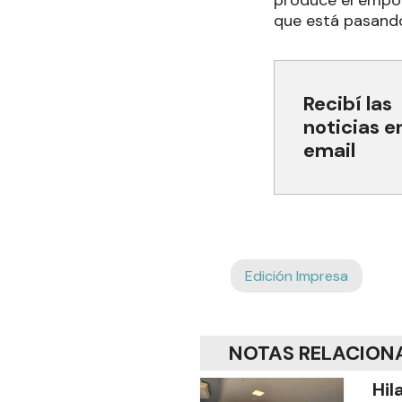
produce el empob
que está pasand
Recibí las
noticias e
email
Edición Impresa
NOTAS RELACION
Hil