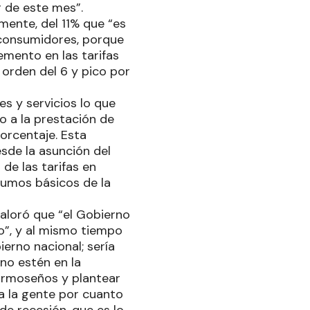
r de este mes”.
mente, del 11% que “es
 consumidores, porque
emento en las tarifas
 orden del 6 y pico por
s y servicios lo que
o a la prestación de
orcentaje. Esta
sde la asunción del
de las tarifas en
umos básicos de la
valoró que “el Gobierno
lo”, y al mismo tiempo
erno nacional; sería
no estén en la
formoseños y plantear
a la gente por cuanto