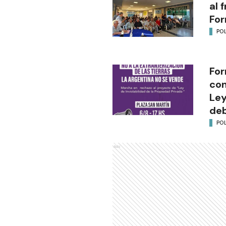
al 
Fo
POL
For
con
Ley
deb
POL
Ads