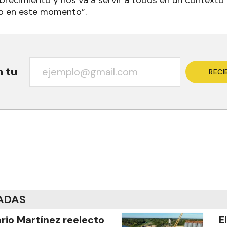
recimiento y nos va a servir a todos en un contexto d
o en este momento”.
n tu
RECI
ADAS
ario Martínez reelecto
E