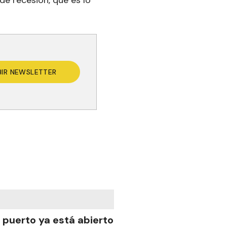
e recesión, que es lo
BIR NEWSLETTER
l puerto ya está abierto