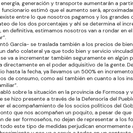
 energía, generación y transporte aumentarán a parti
el funcionario estimó que el aumento será, aproximada
e existe entre lo que nosotros pagamos y los grandes
teo de los dos porcentajes y ahí se determina el incr
, en definitiva, estimamos nosotros van a rondar en el
r”.
ntó García- se traslada también a los precios de biene
n daño colateral ya que todo bien y servicio vinculad
a se va a incrementar también seguramente en algún p
a directamente en el poder adquisitivo de la gente. De
io hasta la fecha, ya llevamos un 500% en incremento 
os de consumo, como así también en cuanto a los ins
miliar”.
abló sobre la situación en la provincia de Formosa y 
e se hizo presente a través de la Defensoría del Pueb
er el acompañamiento de los socios políticos del Gobi
onto que nos acompañen un poquito, a pesar de que 
jan de ser formoseños, no dejan de representar a los 
 todo este tipo de medidas perjudican enormemente 