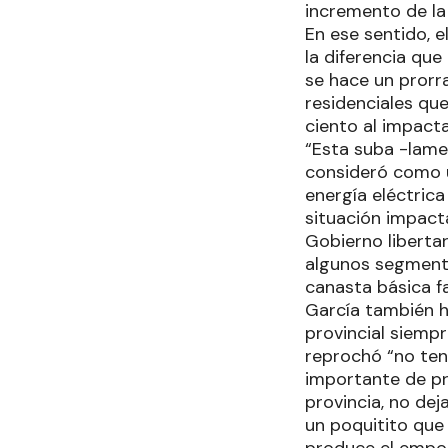
incremento de la
En ese sentido, 
la diferencia qu
se hace un prorra
residenciales que
ciento al impacta
“Esta suba -lame
consideró como u
energía eléctric
situación impact
Gobierno libertar
algunos segment
canasta básica fa
García también h
provincial siempr
reprochó “no ten
importante de pr
provincia, no de
un poquitito que