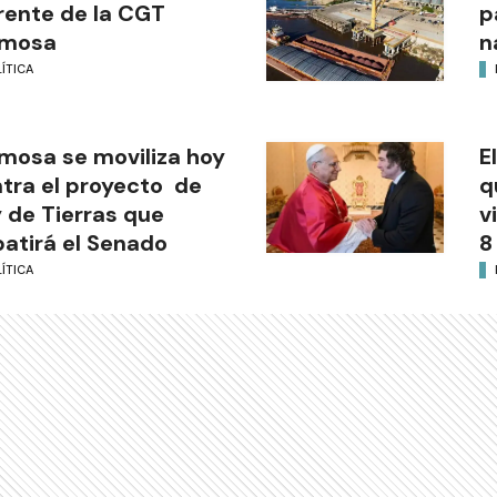
frente de la CGT
p
rmosa
n
ÍTICA
mosa se moviliza hoy
E
tra el proyecto de
q
 de Tierras que
v
atirá el Senado
8
ÍTICA