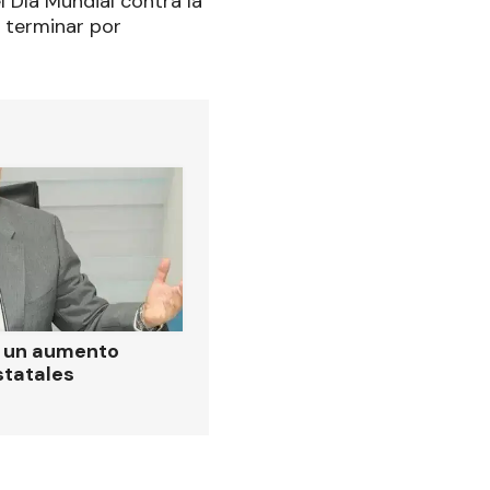
l Día Mundial contra la
 terminar por
ó un aumento
statales