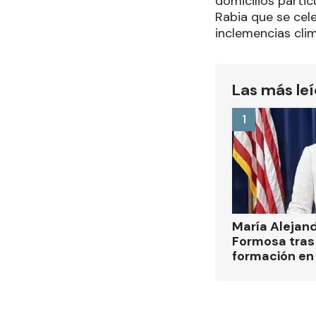
domicilios partic
Rabia que se cel
inclemencias cli
Las más le
1
María Alejan
Formosa tras 
formación en