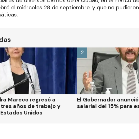
ulares de diversos barrios de la ciudad, en el marco de
ebró el miércoles 28 de septiembre, y que no pudieron
máticas.
ídas
2
dra Mareco regresó a
El Gobernador anunci
tres años de trabajo y
salarial del 15% para e
 Estados Unidos