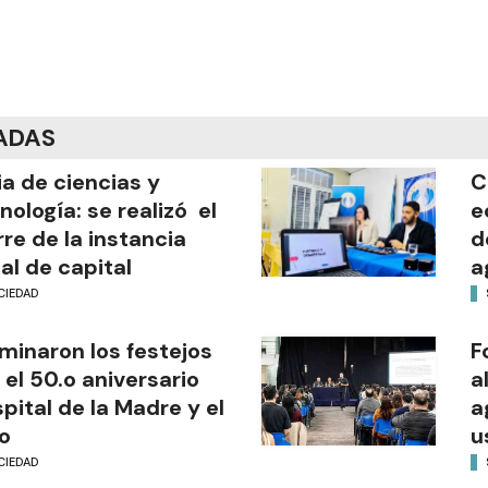
ADAS
ia de ciencias y
C
nología: se realizó el
e
rre de la instancia
d
al de capital
a
CIEDAD
minaron los festejos
F
 el 50.o aniversario
a
pital de la Madre y el
a
o
u
CIEDAD