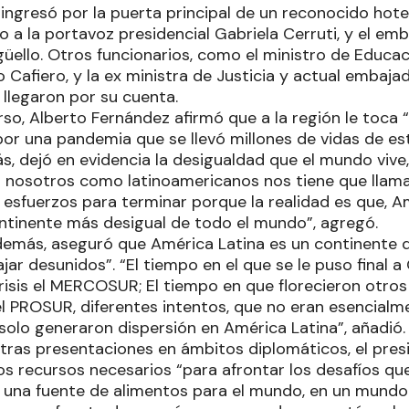
 ingresó por la puerta principal de un reconocido hote
o a la portavoz presidencial Gabriela Cerruti, y el e
üello. Otros funcionarios, como el ministro de Educaci
o Cafiero, y la ex ministra de Justicia y actual embaj
 llegaron por su cuenta.
so, Alberto Fernández afirmó que a la región le toca 
 “por una pandemia que se llevó millones de vidas de e
, dejó en evidencia la desigualdad que el mundo vive,
 nosotros como latinoamericanos nos tiene que llama
 esfuerzos para terminar porque la realidad es que, Amé
ontinente más desigual de todo el mundo”, agregó.
demás, aseguró que América Latina es un continente q
ar desunidos”. “El tiempo en el que se le puso final 
risis el MERCOSUR; El tiempo en que florecieron otros
el PROSUR, diferentes intentos, que no eran esencial
solo generaron dispersión en América Latina”, añadió.
otras presentaciones en ámbitos diplomáticos, el pres
os recursos necesarios “para afrontar los desafíos qu
una fuente de alimentos para el mundo, en un mundo