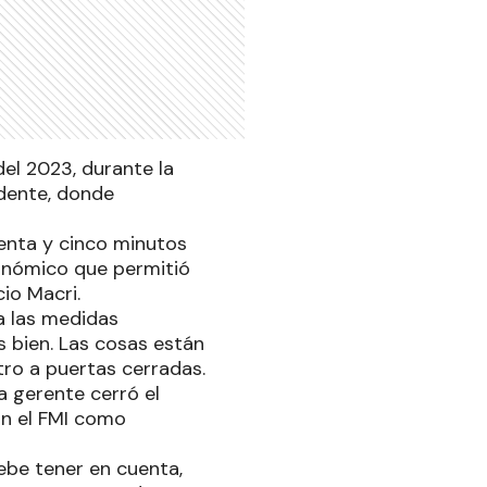
del 2023, durante la
idente, donde
enta y cinco minutos
conómico que permitió
io Macri.
 a las medidas
s bien. Las cosas están
tro a puertas cerradas.
a gerente cerró el
on el FMI como
ebe tener en cuenta,