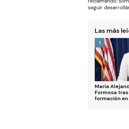
reclamando; som
seguir desarrollá
Las más le
1
María Alejan
Formosa tras 
formación en