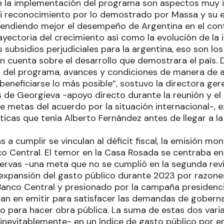
e la implementación del programa son aspectos muy 
 reconocimiento por lo demostrado por Massa y su e
endiendo mejor el desempeño de Argentina en el cont
yectoria del crecimiento así como la evolución de la in
s subsidios perjudiciales para la argentina, eso son l
 cuenta sobre el desarrollo que demostrara el país. 
 del programa, avances y condiciones de manera de 
eneficiarse lo más posible”, sostuvo la directora ger
 de Georgieva -apoyo directo durante la reunión y el
e metas del acuerdo por la situación internacional-, e
ticas que tenía Alberto Fernández antes de llegar a la c
 a cumplir se vinculan al déficit fiscal, la emisión mon
o Central. El temor en la Casa Rosada se centraba en 
servas -una meta que no se cumplió en la segunda revi
a expansión del gasto público durante 2023 por razones
 Banco Central y presionado por la campaña presidenci
n en emitir para satisfacer las demandas de gobern
 para hacer obra pública. La suma de estas dos variab
evitablemente- en un índice de gasto público por en