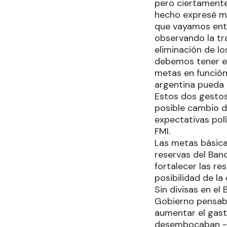
pero ciertament
hecho expresé mi
que vayamos ent
observando la tra
eliminación de lo
debemos tener en
metas en función
argentina pueda b
Estos dos gestos
posible cambio d
expectativas polí
FMI.
Las metas básicas
reservas del Banc
fortalecer las re
posibilidad de l
Sin divisas en el
Gobierno pensaba
aumentar el gasto
desembocaban -in