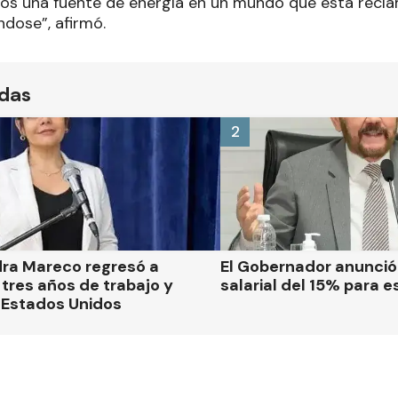
os una fuente de energía en un mundo que está recl
ndose”, afirmó.
ídas
2
dra Mareco regresó a
El Gobernador anunci
tres años de trabajo y
salarial del 15% para e
 Estados Unidos