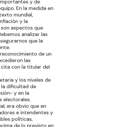
importantes y de
quipo. En la medida en
exto mundial,
flación y la
os son aspectos que
Debemos analizar las
asegurarnos que la
ente.
 reconocimiento de un
xcedieron las
ita con la titular del
etaria y los niveles de
la dificultad de
sión- y en la
 electorales.
al, era obvio que en
adores e intendentes y
les políticas,
cima de lo previsto en