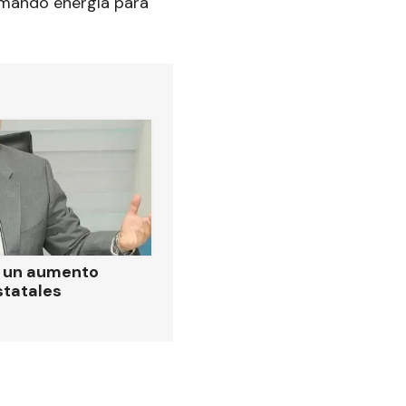
amando energía para
ó un aumento
statales