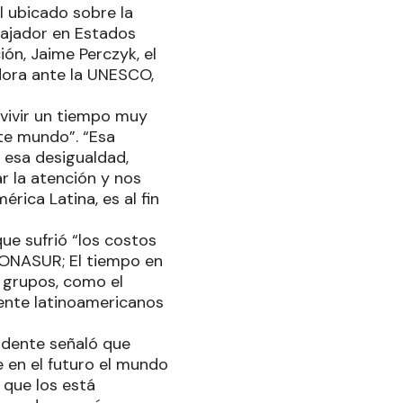
l ubicado sobre la
mbajador en Estados
ón, Jaime Perczyk, el
adora ante la UNESCO,
“vivir un tiempo muy
ste mundo”. “Esa
 esa desigualdad,
r la atención y nos
rica Latina, es al fin
ue sufrió “los costos
a ONASUR; El tiempo en
 grupos, como el
mente latinoamericanos
idente señaló que
e en el futuro el mundo
 que los está