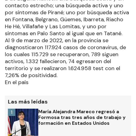
uno por síntomas; 2 de El Colorado por síntomas;
2 de Laguna Naineck: una búsqueda activa y un
contacto estrecho; una búsqueda activa y uno
por síntomas de Pirané; uno por búsqueda activa
en Fontana, Belgrano, Güemes, Ibarreta, Riacho
He Hé, Villafañe y Las Lomitas, y uno por
síntomas en Palo Santo al igual que en Tatané.
Al 9 de marzo de 2022, en la provincia se
diagnosticaron 117.924 casos de coronavirus, de
los cuales 115.729 se recuperaron, 789 siguen
activos, 1.332 fallecieron, 74 egresaron del
territorio y se realizaron 1.624.958 test con el
7,26% de positividad.
En el país
Las más leídas
María Alejandra Mareco regresó a
1
Formosa tras tres años de trabajo y