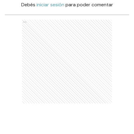
Debés
iniciar sesión
para poder comentar
Ads