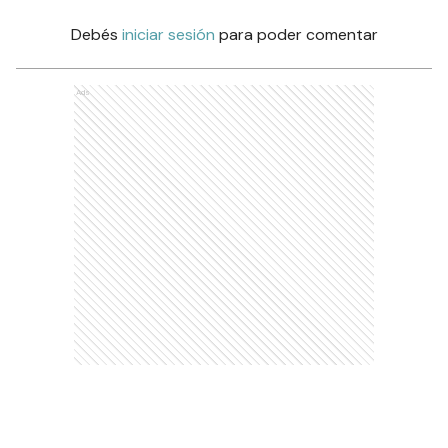
Debés
iniciar sesión
para poder comentar
Ads