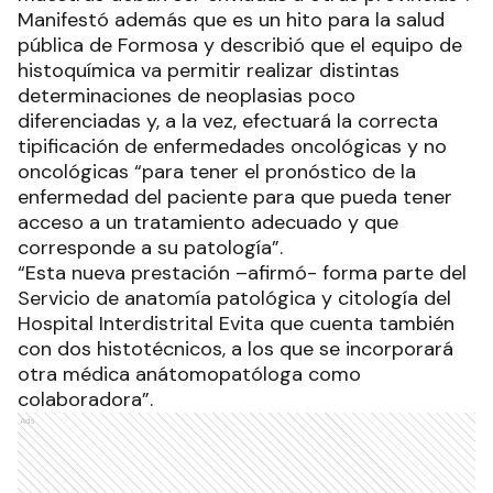
especificidad, patologías oncológicas que son
tratables, sobre todo, cuando son
diagnosticadas en sus etapas iniciales y es
fundamental que esto pueda hacerse en la
provincia de manera gratuita, sin que los
pacientes tengan que trasladarse hacia otras
provincias o como en este caso, que las
muestras deban ser enviadas a otras provincias”.
Manifestó además que es un hito para la salud
pública de Formosa y describió que el equipo de
histoquímica va permitir realizar distintas
determinaciones de neoplasias poco
diferenciadas y, a la vez, efectuará la correcta
tipificación de enfermedades oncológicas y no
oncológicas “para tener el pronóstico de la
enfermedad del paciente para que pueda tener
acceso a un tratamiento adecuado y que
corresponde a su patología”.
“Esta nueva prestación –afirmó- forma parte del