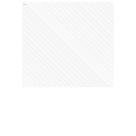
Comentarios
Debés
iniciar sesión
para poder comentar
Ads