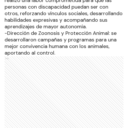
de nutrición; de servicios de peluquería y
manicura. Estas actividades gratuitas
promovieron una adultez activa y saludable.
-Dirección de Discapacidad y el espacio
SuperArte. A través de los talleres de Huerta,
Danza Terapia, Teatro para niños y adultos,
Cocina, Creativo y de Expresión Corporal se
realizó una labor comprometida para que las
personas con discapacidad puedan ser con
otros, reforzando vínculos sociales, desarrollando
habilidades expresivas y acompañando sus
aprendizajes de mayor autonomía.
-Dirección de Zoonosis y Protección Animal: se
desarrollaron campañas y programas para una
mejor convivencia humana con los animales,
aportando al control.
Ads