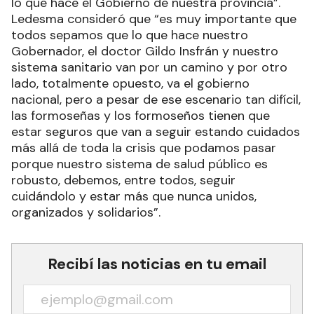
manera totalmente gratuita, con una atención de
alta calidad, gracias a la salud pública. Esta
realidad tiene hoy un correlato distinto a nivel
nacional porque las políticas de ajuste que hoy
implementa el gobierno de turno, de sacar
derechos, de disminuir las partidas
presupuestarias, son realmente a contramano de
lo que hace el Gobierno de nuestra provincia”.
Ledesma consideró que “es muy importante que
todos sepamos que lo que hace nuestro
Gobernador, el doctor Gildo Insfrán y nuestro
sistema sanitario van por un camino y por otro
lado, totalmente opuesto, va el gobierno
nacional, pero a pesar de ese escenario tan difícil,
las formoseñas y los formoseños tienen que
estar seguros que van a seguir estando cuidados
más allá de toda la crisis que podamos pasar
porque nuestro sistema de salud público es
robusto, debemos, entre todos, seguir